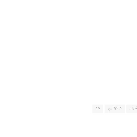
راء
ماكواري
هو