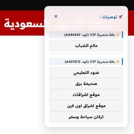
×
توصيات :
مجلة الأسهم السعودية
باقة متميزة VIP (كود: AA86842):
عالم الشباب
باقة متميزة VIP (كود: AA35872):
ضوء التعليمي
صحيفة برق
موقع اشراقات
موقع اشراق اون لاين
اركان سياحة وسفر