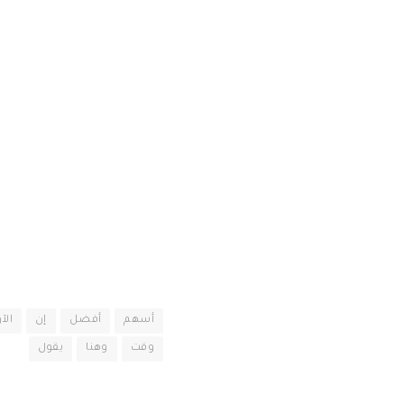
أسهم
أفضل
إن
الآ
وقت
وهنا
يقول