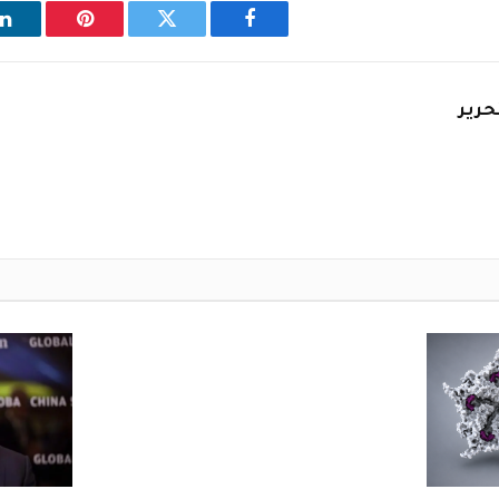
فيسبوك
تويتر
بينتيريست
ل
حرير