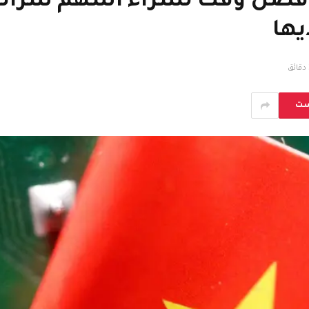
 أفضل وقت لشراء أسهم شرائح
يها
ق
ست