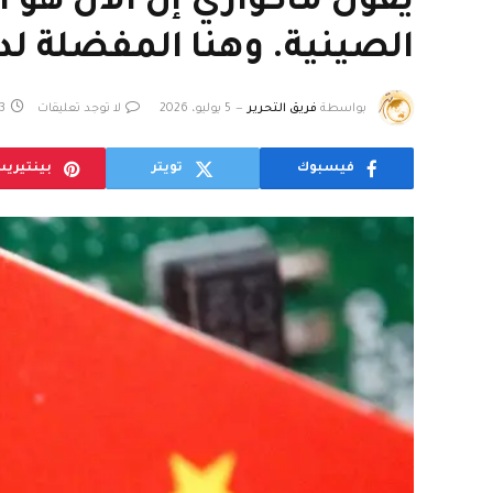
يقول ماكواري إن الآن هو
الصينية. وهنا المفضلة لد
بواسطة
فريق التحرير
5 يوليو، 2026
لا توجد تعليقات
3 دقائ
فيسبوك
تويتر
بينتيري