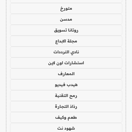
متورخ
مدسن
روتانا تسويق
مجلة الابداع
نادي الترددات
استشارات اون لاين
المعارف
هيدب فيديو
رمح التقنية
رذاذ التجارة
طعم وكيف
شهود نت