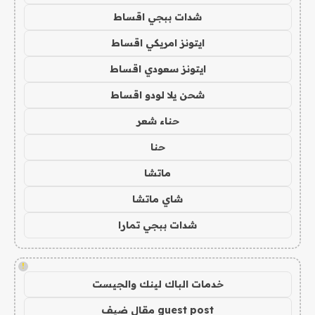
شدات ببجي اقساط
ايتونز امريكي اقساط
ايتونز سعودي اقساط
شحن يلا لودو اقساط
حناء شعر
حنا
ماتشا
شاي ماتشا
شدات ببجي تمارا
!
خدمات الباك لينك والجيست
guest post مقال ضيف