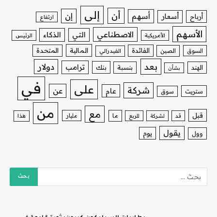
إلى
أن
إن
أسهم
أسعار
أرباح
ارتفاع
الأسهم
الاصطناعي
التي
الذكاء
الأمريكية
الرئيس
الفائدة
المالية
المتحدة
السوق
الصين
الفيدرالي
بعد
دولار
ترامب
بنك
الهند
بنسبة
بشأن
في
على
شركة
عن
عام
ستريت
سوق
من
مع
قبل
ما
مليار
قد
لشركة
للربع
هذا
يقول
يوم
وول