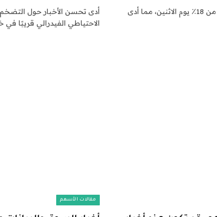
أسهم ترامب وسائل الإعلام أغلقت الشركة على ارتفاع بأكثر من 18٪ يوم الاثنين، مما أدى
أدى تحسن الأخبار حول التضخم م
الاحتياطي الفيدرالي قريبًا في
مقالات الأسهم