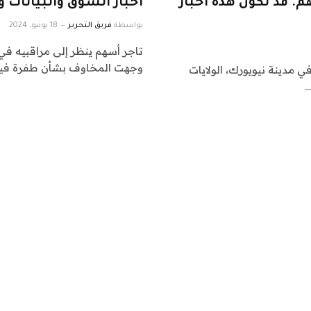
م. قد تكون هذه أخبار
أخبار السوق والبيانات وا
بواسطة
فريق التحرير
18 يونيو، 2024
تاجر أسهم ينظر إلى مراقبيه في 
وجهت المخاوف بشأن طفرة فير
لون يعملون على الأرض في بورصة نيويورك (NYSE) في مدينة نيويورك، الولايات