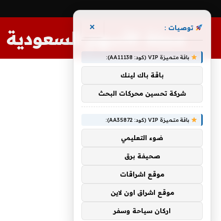
×
توصيات :
مجلة الأسهم السعودية
باقة متميزة VIP (كود: AA11138):
باقة باك لينك
شركة تحسين محركات البحث
باقة متميزة VIP (كود: AA35872):
ضوء التعليمي
صحيفة برق
موقع اشراقات
موقع اشراق اون لاين
اركان سياحة وسفر