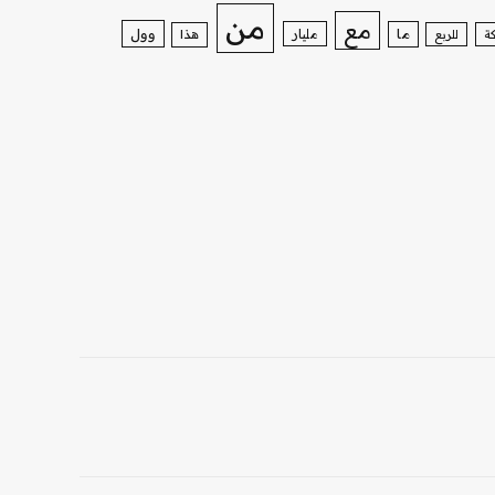
من
مع
وول
ما
مليار
ة
للربع
هذا