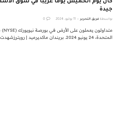
كان يوم الخميس يومًا غريبًا في سوق الأسه
جيدة
بواسطة
فريق التحرير
11 يوليو، 2024
0
متداو
المتحدة، 24 يونيو 2024. بريندان ماكديرميد | رويترزشهدت…