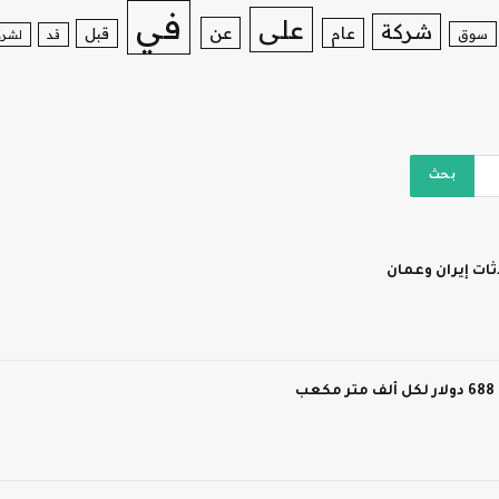
في
على
شركة
عن
عام
قبل
سوق
قد
لشرك
ات إيران وعمان