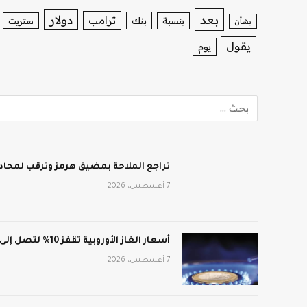
بعد
دولار
ترامب
بنك
بنسبة
ستريت
بشأن
يقول
يوم
تراجع الملاحة بمضيق هرمز وترقب لمحادث
7 أغسطس، 2026
أسعار الغاز الأوروبية تقفز 10% لتصل إلى 688 دولار لكل ألف متر مكعب
7 أغسطس، 2026