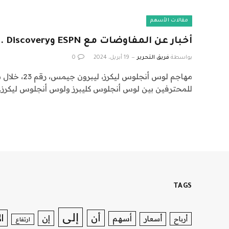
مقالات الأسهم
أخبار عن المفاوضات مع ESPN وWarner Bros. Discovery
بواسطة
فريق التحرير
19 أبريل، 2024
0
مهاجم لوس أنجلوس ل
للمحترفين بين لوس أنجلوس كليبرز ولوس أنجلوس ليكرز…
TAGS
إلى
ا
أن
إن
أسهم
أسعار
أرباح
ارتفاع