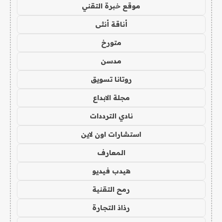
موقع خبرة التقني
أناقة أنثى
متورخ
مدسن
روتانا تسويق
مجلة الابداع
نادي الترددات
استشارات اون لاين
المعارف
هيدب فيديو
رمح التقنية
رذاذ التجارة