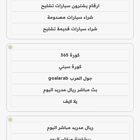
ارقام يشترون سيارات تشليح
شراء سيارات مصدومة
شراء سيارات قديمة تشليح
!
كورة 365
كورة سيتي
جول العرب goalarab
بث مباشر ريال مدريد اليوم
يلا لايف
!
ريال مدريد مباشر اليوم
برشلونة مباشر اليوم