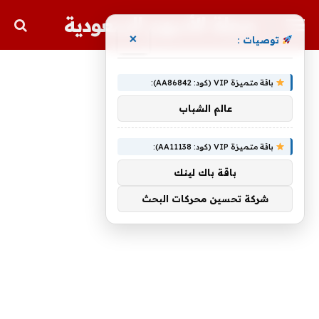
مجلة الأسهم السعودية
×
توصيات :
باقة متميزة VIP (كود: AA86842):
عالم الشباب
باقة متميزة VIP (كود: AA11138):
باقة باك لينك
شركة تحسين محركات البحث