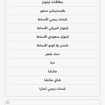
بطاقات ايتونز
بلايستيشن ستور
شدات ببجي اقساط
ايتونز امريكي اقساط
ايتونز سعودي اقساط
شحن يلا لودو اقساط
حناء شعر
حنا
ماتشا
شاي ماتشا
شدات ببجي تمارا
!