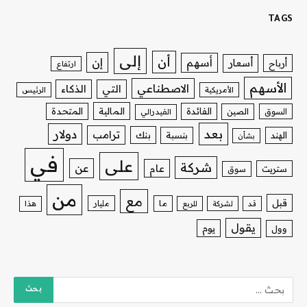
TAGS
إلى
أن
إن
أسهم
أسعار
أرباح
ارتفاع
الأسهم
الاصطناعي
التي
الذكاء
الأمريكية
الرئيس
الفائدة
المالية
المتحدة
السوق
الصين
الفيدرالي
بعد
دولار
ترامب
بنك
الهند
بنسبة
بشأن
في
على
شركة
عن
عام
ستريت
سوق
من
مع
قبل
ما
مليار
قد
لشركة
للربع
هذا
يقول
يوم
وول