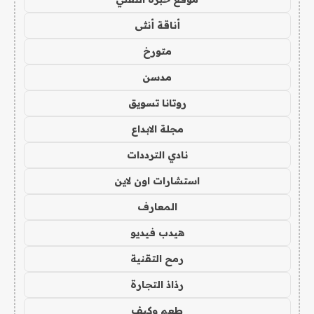
أناقة أنثى
متورخ
مدسن
روتانا تسويق
مجلة الابداع
نادي الترددات
استشارات اون لاين
المعارف
هيدب فيديو
رمح التقنية
رذاذ التجارة
طعم وكيف