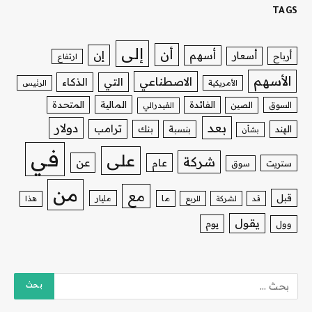
TAGS
إلى
أن
إن
أسهم
أسعار
أرباح
ارتفاع
الأسهم
الاصطناعي
التي
الذكاء
الأمريكية
الرئيس
الفائدة
المالية
المتحدة
السوق
الصين
الفيدرالي
بعد
دولار
ترامب
بنك
الهند
بنسبة
بشأن
في
على
شركة
عن
عام
ستريت
سوق
من
مع
قبل
ما
مليار
قد
لشركة
للربع
هذا
يقول
يوم
وول