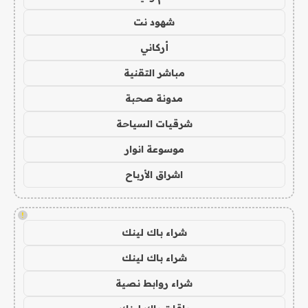
شهود نت
أركاني
مباشر التقنية
مدونة صحبة
شرقيات السياحة
موسوعة انوار
اشراق الأرباح
!
شراء باك لينك
شراء باك لينك
شراء روابط نصية