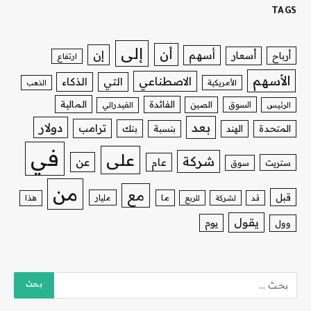
TAGS
إلى
أن
إن
أسهم
أسعار
أرباح
ارتفاع
الأسهم
الاصطناعي
التي
الذكاء
الأمريكية
الذهب
الفائدة
المالية
السوق
الصين
الرئيس
الفيدرالي
بعد
دولار
ترامب
بنك
المتحدة
الهند
بنسبة
في
على
شركة
عن
عام
ستريت
سوق
من
مع
قبل
ما
مليار
قد
لشركة
للربع
هذا
يقول
يوم
وول