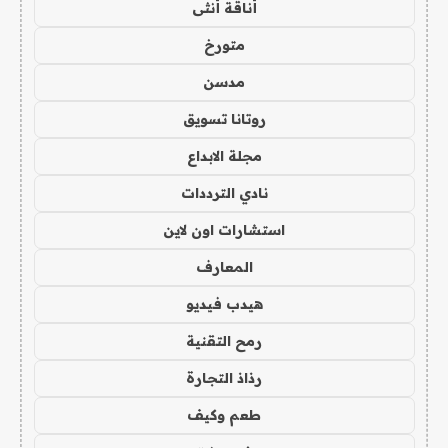
أناقة أنثى
متورخ
مدسن
روتانا تسويق
مجلة الابداع
نادي الترددات
استشارات اون لاين
المعارف
هيدب فيديو
رمح التقنية
رذاذ التجارة
طعم وكيف