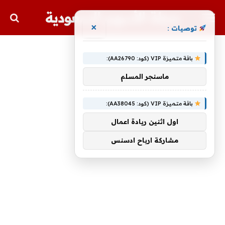
مجلة الأسهم السعودية
×
توصيات :
باقة متميزة VIP (كود: AA26790):
ماسنجر المسلم
باقة متميزة VIP (كود: AA38045):
اول اثنين ريادة اعمال
مشاركة ارباح ادسنس