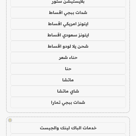
بلايستيشن ستور
شدات ببجي اقساط
ايتونز امريكي اقساط
ايتونز سعودي اقساط
شحن يلا لودو اقساط
حناء شعر
حنا
ماتشا
شاي ماتشا
شدات ببجي تمارا
!
خدمات الباك لينك والجيست