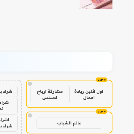
!
شراء ب
اول اثنين ريادة
مشاركة ارباح
اعمال
ادسنس
شراء 
نص
!
اشراق
عالم الشباب
شراء با