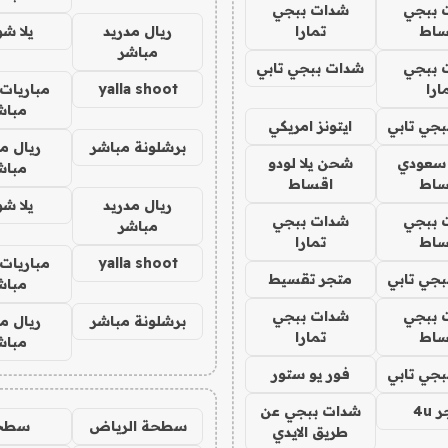
 ببجي
شدات ببجي
ساط
تمارا
ريال مدريد
يلا ش
مباشر
 ببجي
شدات ببجي تابي
ارا
yalla shoot
مباريات 
مباش
جي تابي
ايتونز امريكي
برشلونة مباشر
ريال م
 سعودي
شحن يلا لودو
مباش
ساط
اقساط
ريال مدريد
يلا ش
 ببجي
شدات ببجي
مباشر
ساط
تمارا
yalla shoot
مباريات 
جي تابي
متجر تقسيط
مباش
 ببجي
شدات ببجي
برشلونة مباشر
ريال م
ساط
تمارا
مباش
جي تابي
فور يو ستور
4u
شدات ببجي عن
سطحة الرياض
سطح
طريق الايدي