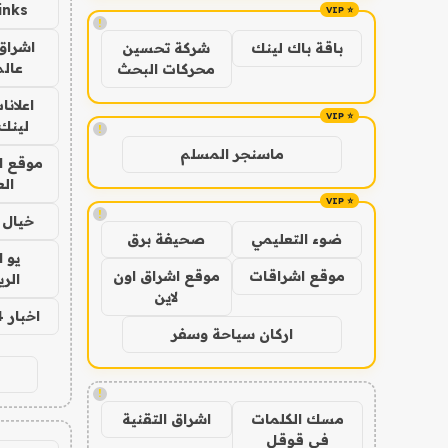
inks
!
اشراق 
باقة باك لينك
شركة تحسين
عالم
محركات البحث
اعلانا
لينك 026
!
ماسنجر المسلم
موقع ا
الع
!
خيال ا
ضوء التعليمي
صحيفة برق
يو 
موقع اشراقات
موقع اشراق اون
الر
لاين
اخبار 24 ساعة
اركان سياحة وسفر
!
مسك الكلمات
اشراق التقنية
في قوقل