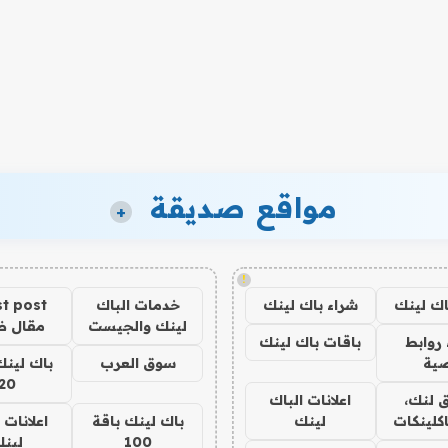
مواقع صديقة
+
!
اك لينك
شراء باك لينك
خدمات الباك
t post
لينك والجيست
مقال 
روابط
باقات باك لينك
ية
سوق العرب
باك لينك
20
 لنك،
اعلانات الباك
كلينكات
لينك
باك لينك باقة
اعلانات 
100
لين