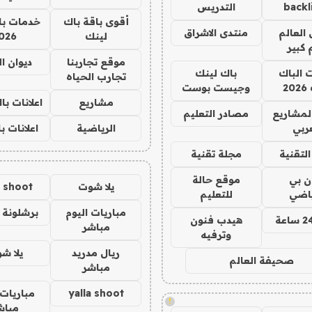
backl
التدريس
أقوى باقة باك
خدمات با
العالم
منتدى الاشراق
لينك
026
 كبير
موقع تجاربنا
ديوان ا
ت الباك
باك لينك
تجارب الحياه
2
وجيست بوست
مشاريع
اعلانات ب
لمشاريع
مصادر التعليم
ربي
الرياضية
اعلانات ب
لتقنية
مجلة تقنية
ان بي
موقع حالة
يلا شوت
a shoot
ياضي
للتعليم
مباريات اليوم
برشلونة 
هيدب فنون
مباشر
وترفيه
ريال مدريد
يلا ش
صحيفة العالم
مباشر
yalla shoot
مباريات 
!
مباش