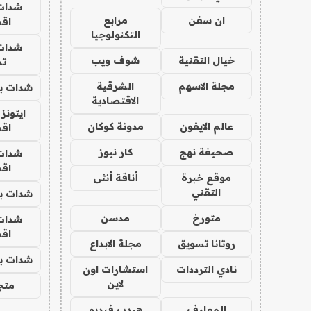
شدات
ان سفن
مرابع
اق
التكنولوجيا
شدات
خيال التقنية
شوف ويب
تم
مجلة الاسهم
الشرقية
شدات بب
الاقتصادية
ايتونز
عالم الايفون
مدونة كوكان
اق
صحيفة نهج
كار نيوز
شدات
اق
موقع خبرة
أناقة أنثى
التقني
شدات بب
متورخ
مدسن
شدات
اق
روتانا تسويق
مجلة الابداع
شدات بب
نادي الترددات
استشارات اون
لاين
متجر 
المعارف
هيدب فيديو