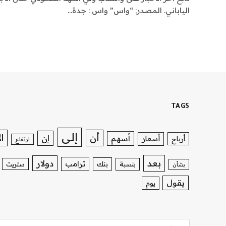
الياباني. المصدر: “واس” واس : جدة…
TAGS
إلى
ا
أن
إن
أسهم
أسعار
أرباح
ارتفاع
بعد
دولار
ترامب
بنك
بنسبة
ستريت
بشأن
يقول
يوم