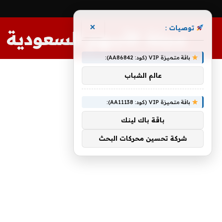
×
توصيات :
مجلة الأسهم السعودية
باقة متميزة VIP (كود: AA86842):
عالم الشباب
باقة متميزة VIP (كود: AA11138):
باقة باك لينك
شركة تحسين محركات البحث