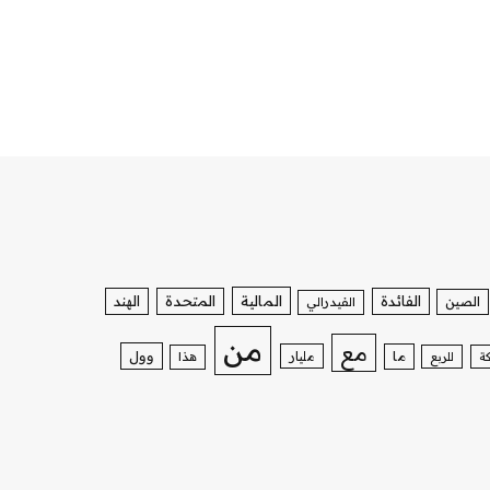
الفائدة
المالية
المتحدة
الهند
الصين
الفيدرالي
من
مع
وول
ما
مليار
ة
للربع
هذا