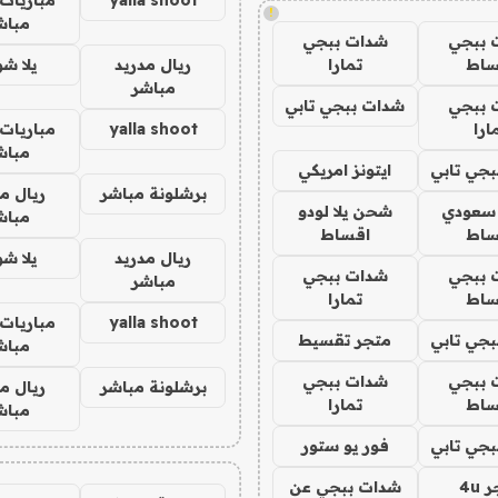
!
مباش
 ببجي
شدات ببجي
ساط
تمارا
ريال مدريد
يلا ش
مباشر
 ببجي
شدات ببجي تابي
ارا
yalla shoot
مباريات 
مباش
جي تابي
ايتونز امريكي
برشلونة مباشر
ريال م
 سعودي
شحن يلا لودو
مباش
ساط
اقساط
ريال مدريد
يلا ش
 ببجي
شدات ببجي
مباشر
ساط
تمارا
yalla shoot
مباريات 
جي تابي
متجر تقسيط
مباش
 ببجي
شدات ببجي
برشلونة مباشر
ريال م
ساط
تمارا
مباش
جي تابي
فور يو ستور
4u
شدات ببجي عن