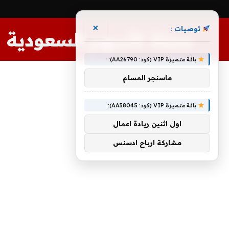
×
توصيات :
مجلة الأسهم السعودية
باقة متميزة VIP (كود: AA26790):
ماسنجر المسلم
باقة متميزة VIP (كود: AA38045):
اول اثنين ريادة اعمال
مشاركة ارباح ادسنس