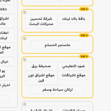
inks
!
اشراق 
باقة باك لينك
شركة تحسين
عالم
محركات البحث
اعلانا
لينك 026
!
ماسنجر المسلم
موقع ا
الع
!
خيال ا
ضوء التعليمي
صحيفة برق
يو 
موقع اشراقات
موقع اشراق اون
الر
لاين
اخبار 24 ساعة
اركان سياحة وسفر
!
مسك الكلمات
اشراق التقنية