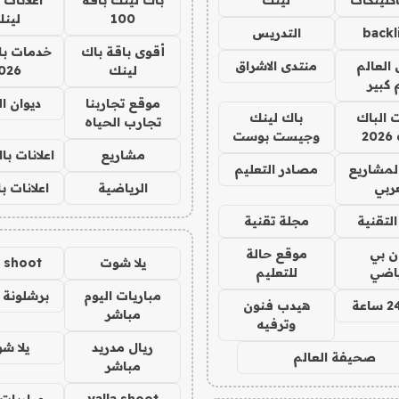
100
لين
backl
التدريس
أقوى باقة باك
خدمات با
العالم
منتدى الاشراق
لينك
026
 كبير
موقع تجاربنا
ديوان ا
ت الباك
باك لينك
تجارب الحياه
2
وجيست بوست
مشاريع
اعلانات ب
لمشاريع
مصادر التعليم
ربي
الرياضية
اعلانات ب
لتقنية
مجلة تقنية
ان بي
موقع حالة
يلا شوت
a shoot
ياضي
للتعليم
مباريات اليوم
برشلونة 
هيدب فنون
مباشر
وترفيه
ريال مدريد
يلا ش
صحيفة العالم
مباشر
yalla shoot
مباريات 