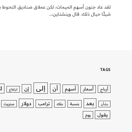
لقد عاد جنون أسهم الميمات، لكن عملاق صناديق التحوط بوا
شيئًا حيال ذلك. قال وينشتاين،…
TAGS
إلى
ا
أن
إن
أسهم
أسعار
أرباح
ارتفاع
بعد
دولار
ترامب
بنك
بنسبة
ستريت
بشأن
يقول
يوم