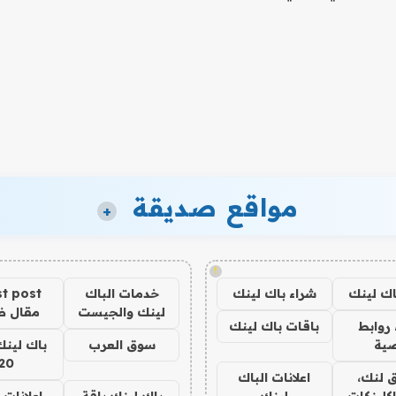
مواقع صديقة
+
!
اك لينك
شراء باك لينك
خدمات الباك
t post
لينك والجيست
مقال 
روابط
باقات باك لينك
ية
سوق العرب
باك لينك
20
 لنك،
اعلانات الباك
كلينكات
لينك
باك لينك باقة
اعلانات 