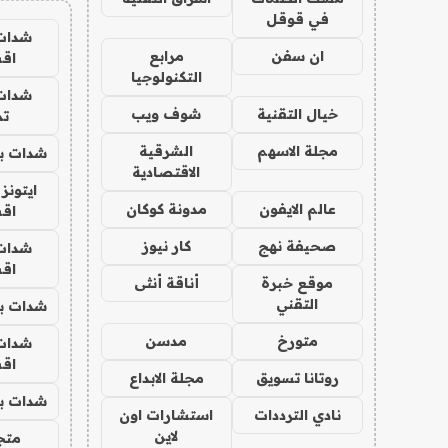
في قوقل
شدات
ان سفن
مرابع
اق
التكنولوجيا
شدات
خيال التقنية
شوف ويب
تم
مجلة الاسهم
الشرقية
شدات بب
الاقتصادية
ايتونز
عالم الايفون
مدونة كوكان
اق
صحيفة نهج
كار نيوز
شدات
اق
موقع خبرة
أناقة أنثى
التقني
شدات بب
متورخ
مدسن
شدات
اق
روتانا تسويق
مجلة الابداع
شدات بب
نادي الترددات
استشارات اون
لاين
متجر 