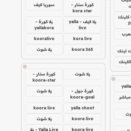
كورة ستار -
سوريا لايف
ك
kora star
 كلينك
يلا لايف - yalla
يلا كورة -
2
yallakora
live
لعرب
kooralive
kora live
koora 365
يلا شوت
اك لينك
اكلينك
!
يلا شوت
كورة ستار -
!
koora-star
yall
كورة جول -
يلا شوت
مباشر
koora-goal
koora live
yalla shoot
وت
koora live
يلا شوت
koora live
Yalla Live - يلا
اليوم