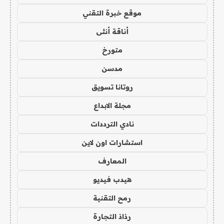
موقع خبرة التقني
أناقة أنثى
متورخ
مدسن
روتانا تسويق
مجلة الابداع
نادي الترددات
استشارات اون لاين
المعارف
هيدب فيديو
رمح التقنية
رذاذ التجارة