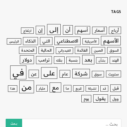
TAGS
إلى
أن
إن
أسهم
أسعار
أرباح
ارتفاع
الأسهم
الاصطناعي
التي
الذكاء
الأمريكية
الرئيس
الفائدة
المالية
المتحدة
السوق
الصين
الفيدرالي
بعد
دولار
ترامب
بنك
الهند
بنسبة
بشأن
في
على
شركة
عن
عام
ستريت
سوق
من
مع
قبل
ما
مليار
قد
لشركة
للربع
هذا
يقول
يوم
وول