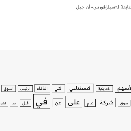
ابعة لـ«سيلزفورس» أن جيل
لأسهم
الاصطناعي
التي
الذكاء
السوق
الأمريكية
الرئيس
في
على
شركة
عن
عام
قبل
سوق
قد
لشرك