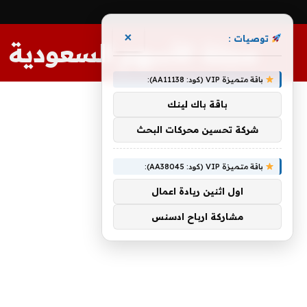
×
توصيات :
مجلة الأسهم السعودية
باقة متميزة VIP (كود: AA11138):
باقة باك لينك
شركة تحسين محركات البحث
باقة متميزة VIP (كود: AA38045):
اول اثنين ريادة اعمال
مشاركة ارباح ادسنس