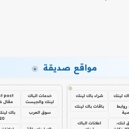
مواقع صديقة
+
!
اك لينك
شراء باك لينك
خدمات الباك
t post
لينك والجيست
مقال 
روابط
باقات باك لينك
ية
سوق العرب
باك لينك
20
 لنك،
اعلانات الباك
كلينكات
لينك
باك لينك باقة
اعلانات 