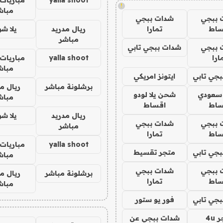
!
مباش
 ببجي
شدات ببجي
ساط
تمارا
ريال مدريد
يلا ش
مباشر
 ببجي
شدات ببجي تابي
ارا
yalla shoot
مباريات 
مباش
جي تابي
ايتونز امريكي
برشلونة مباشر
ريال م
 سعودي
شحن يلا لودو
مباش
ساط
اقساط
ريال مدريد
يلا ش
 ببجي
شدات ببجي
مباشر
ساط
تمارا
yalla shoot
مباريات 
جي تابي
متجر تقسيط
مباش
 ببجي
شدات ببجي
برشلونة مباشر
ريال م
ساط
تمارا
مباش
جي تابي
فور يو ستور
4u
شدات ببجي عن