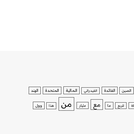
الفائدة
المالية
المتحدة
الهند
الصين
الفيدرالي
من
مع
وول
ما
مليار
ة
للربع
هذا