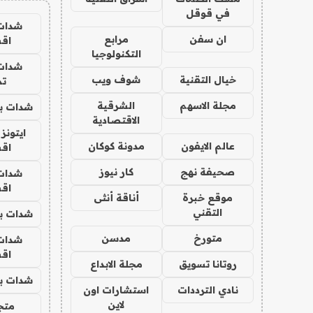
في قوقل
شدات
ان سفن
مرابع
اق
التكنولوجيا
شدات
خيال التقنية
شوف ويب
تم
مجلة الاسهم
الشرقية
شدات بب
الاقتصادية
ايتونز
عالم الايفون
مدونة كوكان
اق
صحيفة نهج
كار نيوز
شدات
اق
موقع خبرة
أناقة أنثى
التقني
شدات بب
متورخ
مدسن
شدات
اق
روتانا تسويق
مجلة الابداع
شدات بب
نادي الترددات
استشارات اون
لاين
متجر 