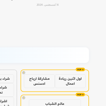
6 أغسطس، 2026
!
شراء ب
اول اثنين ريادة
مشاركة ارباح
اعمال
ادسنس
شراء 
نص
!
اشراق
عالم الشباب
شراء با