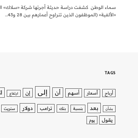
سماء الوطن كشفت دراسة حديثة أجرتها شركة «سلاك» الت
«الألفية» (الموظفون الذين تتراوح أعمارهم بين 28 و43…
TAGS
إلى
ا
أن
إن
أسهم
أسعار
أرباح
ارتفاع
بعد
دولار
ترامب
بنك
بنسبة
ستريت
بشأن
يقول
يوم