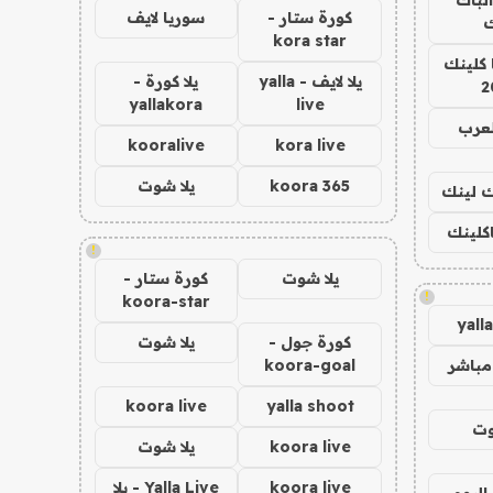
كورة ستار -
سوريا لايف
ك
kora star
 كلينك
يلا لايف - yalla
يلا كورة -
2
yallakora
live
لعرب
kooralive
kora live
koora 365
يلا شوت
اك لينك
اكلينك
!
يلا شوت
كورة ستار -
!
koora-star
yall
كورة جول -
يلا شوت
مباشر
koora-goal
koora live
yalla shoot
وت
koora live
يلا شوت
koora live
Yalla Live - يلا
اليوم