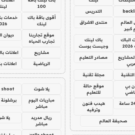
100
لين
backl
التدريس
أقوى باقة باك
خدمات با
العالم
منتدى الاشراق
لينك
026
 كبير
موقع تجاربنا
ديوان ا
ت الباك
باك لينك
تجارب الحياه
2
وجيست بوست
مشاريع
اعلانات ب
لمشاريع
مصادر التعليم
ربي
الرياضية
اعلانات ب
لتقنية
مجلة تقنية
ان بي
موقع حالة
يلا شوت
a shoot
ياضي
للتعليم
مباريات اليوم
برشلونة 
هيدب فنون
مباشر
وترفيه
ريال مدريد
يلا ش
صحيفة العالم
مباشر
yalla shoot
مباريات 