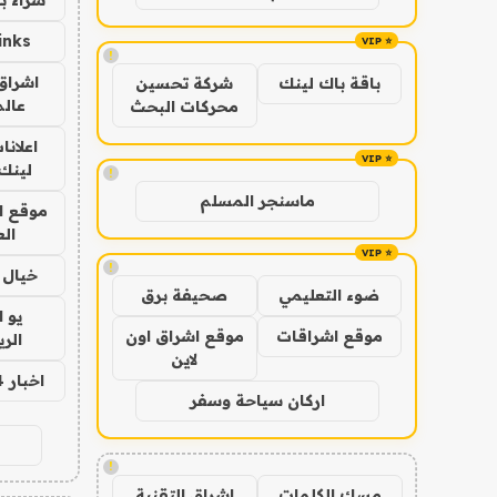
inks
!
اشراق 
باقة باك لينك
شركة تحسين
عالم
محركات البحث
اعلانا
لينك 026
!
ماسنجر المسلم
موقع ا
الع
!
خيال ا
ضوء التعليمي
صحيفة برق
يو 
موقع اشراقات
موقع اشراق اون
الر
لاين
اخبار 24 ساعة
اركان سياحة وسفر
!
مسك الكلمات
اشراق التقنية