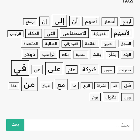
TAGS
إلى
أن
إن
أسهم
أسعار
أرباح
ارتفاع
الأسهم
الاصطناعي
التي
الذكاء
الأمريكية
الرئيس
الفائدة
المالية
المتحدة
السوق
الصين
الفيدرالي
بعد
دولار
ترامب
بنك
الهند
بنسبة
بشأن
في
على
شركة
عن
عام
ستريت
سوق
من
مع
قبل
ما
مليار
قد
لشركة
للربع
هذا
يقول
يوم
وول