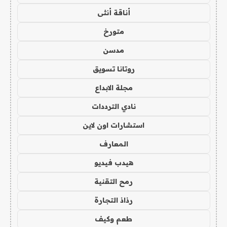
أناقة أنثى
متورخ
مدسن
روتانا تسويق
مجلة الابداع
نادي الترددات
استشارات اون لاين
المعارف
هيدب فيديو
رمح التقنية
رذاذ التجارة
طعم وكيف