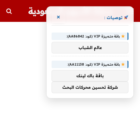
مجلة الأسهم السعودية
×
توصيات :
باقة متميزة VIP (كود: AA86842):
عالم الشباب
باقة متميزة VIP (كود: AA11138):
باقة باك لينك
شركة تحسين محركات البحث