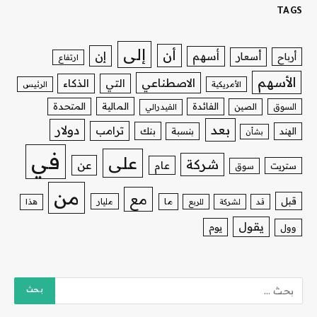
TAGS
إلى
أن
إن
أسهم
أسعار
أرباح
ارتفاع
الأسهم
الاصطناعي
التي
الذكاء
الأمريكية
الرئيس
الفائدة
المالية
المتحدة
السوق
الصين
الفيدرالي
بعد
دولار
ترامب
بنك
الهند
بنسبة
بشأن
في
على
شركة
عن
عام
ستريت
سوق
من
مع
قبل
ما
مليار
قد
لشركة
للربع
هذا
يقول
يوم
وول