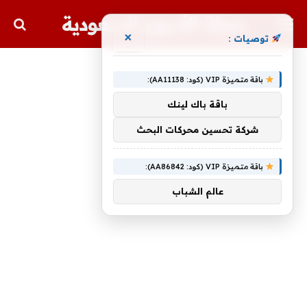
مجلة الأسهم السعودية
×
توصيات :
باقة متميزة VIP (كود: AA11138):
باقة باك لينك
شركة تحسين محركات البحث
باقة متميزة VIP (كود: AA86842):
عالم الشباب