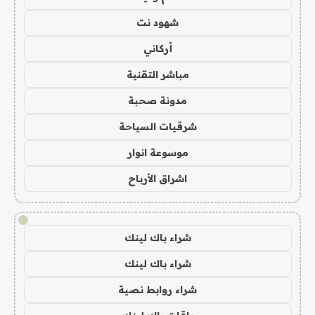
شهود نت
أركاني
مباشر التقنية
مدونة صحبة
شرقيات السياحة
موسوعة انوار
اشراق الأرباح
!
شراء باك لينك
شراء باك لينك
شراء روابط نصية