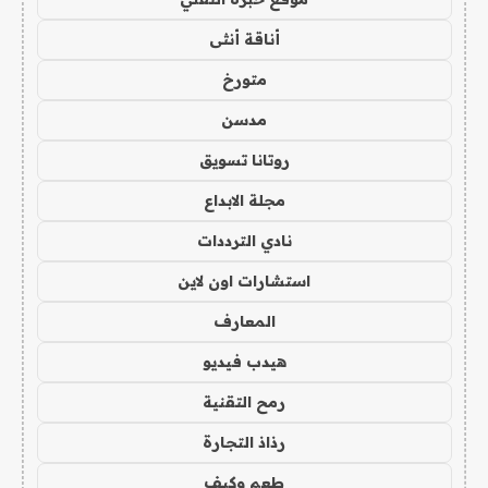
أناقة أنثى
متورخ
مدسن
روتانا تسويق
مجلة الابداع
نادي الترددات
استشارات اون لاين
المعارف
هيدب فيديو
رمح التقنية
رذاذ التجارة
طعم وكيف