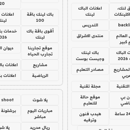
20
 لنك،
اعلانات الباك
كلينكات
لينك
باك لينك باقة
اعلانات 
100
لين
backl
التدريس
أقوى باقة باك
خدمات با
العالم
منتدى الاشراق
لينك
026
 كبير
موقع تجاربنا
ديوان ا
ت الباك
باك لينك
تجارب الحياه
2
وجيست بوست
مشاريع
اعلانات ب
لمشاريع
مصادر التعليم
ربي
الرياضية
اعلانات ب
لتقنية
مجلة تقنية
ان بي
موقع حالة
يلا شوت
a shoot
ياضي
للتعليم
مباريات اليوم
برشلونة 
هيدب فنون
مباشر
وترفيه
ريال مدريد
يلا ش