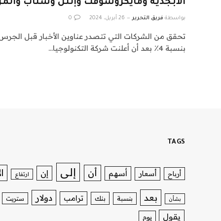
الأبجدية ومايكروسوفت وإنتل وسناب والمز
بواسطة
فريق التحرير
26 أبريل، 2024
0
بنسبة 4٪ بعد أن أعلنت شركة التكنولوجيا…
TAGS
إلى
ا
أن
إن
أسهم
أسعار
أرباح
ارتفاع
بعد
دولار
ترامب
بنك
بنسبة
ستريت
بشأن
يقول
يوم