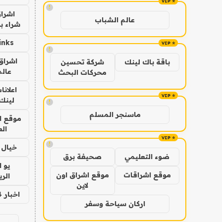
!
اشراق
عالم الشباب
شراء با
inks
!
اشراق 
باقة باك لينك
شركة تحسين
عالم
محركات البحث
اعلانا
لينك 026
!
ماسنجر المسلم
موقع ا
الع
!
خيال ا
ضوء التعليمي
صحيفة برق
يو 
موقع اشراقات
موقع اشراق اون
الر
لاين
اخبار 24 ساعة
اركان سياحة وسفر