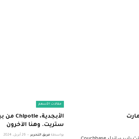
مقالات الأسهم
مارت
الأبجدية
ستريت. وهنا الآخرون
بواسطة
فريق التحرير
26 أبريل، 2024
فيما يلي أكبر المكالمات في وول ستريت يوم الجمعة: أطلقت بايبر ساندلر Couchbase