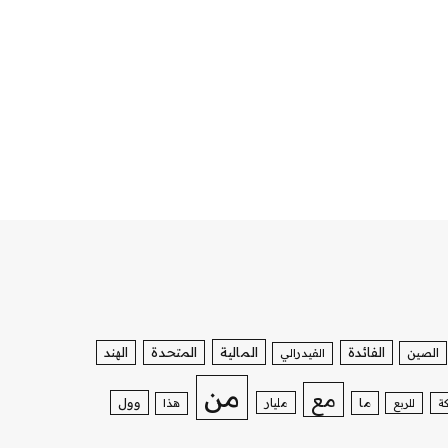
الفائدة
المالية
المتحدة
الهند
الصين
الفيدرالي
من
مع
وول
ما
مليار
ة
للربع
هذا