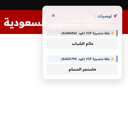
×
توصيات :
مجلة الأسهم السعودية
باقة متميزة VIP (كود: AA86842):
عالم الشباب
باقة متميزة VIP (كود: AA26790):
ماسنجر المسلم