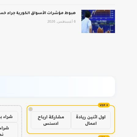
هبوط مؤشرات الأسواق الكورية جراء خسائ
6 أغسطس، 2026
!
شراء ب
اول اثنين ريادة
مشاركة ارباح
اعمال
ادسنس
شراء 
نص