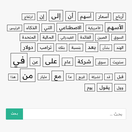
إلى
أن
إن
أسهم
أسعار
أرباح
ارتفاع
الأسهم
الاصطناعي
التي
الذكاء
الأمريكية
الرئيس
الفائدة
المالية
المتحدة
السوق
الصين
الفيدرالي
بعد
دولار
ترامب
بنك
الهند
بنسبة
بشأن
في
على
شركة
عن
عام
ستريت
سوق
من
مع
قبل
ما
مليار
قد
لشركة
للربع
هذا
يقول
يوم
وول