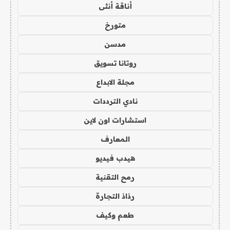
أناقة أنثى
متورخ
مدسن
روتانا تسويق
مجلة الابداع
نادي الترددات
استشارات اون لاين
المعارف
هيدب فيديو
رمح التقنية
رذاذ التجارة
طعم وكيف