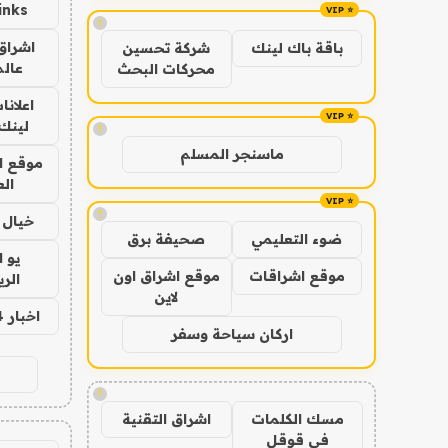
inks
!
اشراق 
باقة باك لينك
شركة تحسين
عالم
محركات البحث
اعلانا
لينك 026
!
ماسنجر المسلم
موقع ا
الع
!
خيال ا
ضوء التعليمي
صحيفة برق
يو 
موقع اشراقات
موقع اشراق اون
الر
لاين
اخبار 24 ساعة
اركان سياحة وسفر
!
مسك الكلمات
اشراق التقنية
في قوقل