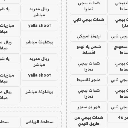
 ببجي
شدات ببجي
ساط
تمارا
ريال مدريد
يلا ش
مباشر
 ببجي
شدات ببجي تابي
ارا
yalla shoot
مباريات 
مباش
جي تابي
ايتونز امريكي
برشلونة مباشر
ريال م
 سعودي
شحن يلا لودو
مباش
ساط
اقساط
ريال مدريد
يلا ش
 ببجي
شدات ببجي
مباشر
ساط
تمارا
yalla shoot
مباريات 
جي تابي
متجر تقسيط
مباش
 ببجي
شدات ببجي
برشلونة مباشر
ريال م
ساط
تمارا
مباش
جي تابي
فور يو ستور
4u
شدات ببجي عن
سطحة الرياض
سطح
طريق الايدي