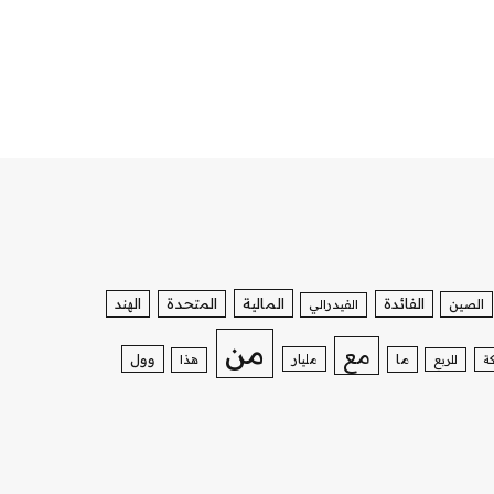
الفائدة
المالية
المتحدة
الهند
الصين
الفيدرالي
من
مع
وول
ما
مليار
ة
للربع
هذا