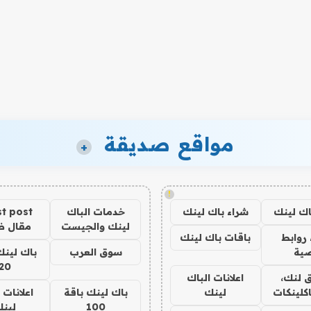
مواقع صديقة
+
!
اك لينك
شراء باك لينك
خدمات الباك
t post
لينك والجيست
مقال 
روابط
باقات باك لينك
ية
سوق العرب
باك لينك
20
 لنك،
اعلانات الباك
كلينكات
لينك
باك لينك باقة
اعلانات 
100
لين