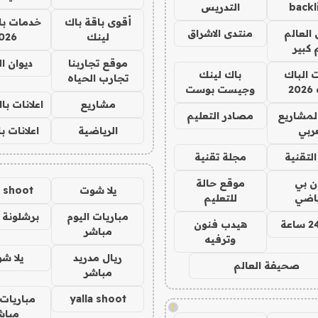
backl
التدريس
أقوى باقة باك
خدمات با
العالم
منتدى الاشراق
لينك
026
 كبير
موقع تجاربنا
ديوان ا
ت الباك
باك لينك
تجارب الحياه
2
وجيست بوست
مشاريع
اعلانات ب
لمشاريع
مصادر التعليم
ربي
الرياضية
اعلانات ب
لتقنية
مجلة تقنية
ان بي
موقع حالة
يلا شوت
a shoot
ياضي
للتعليم
مباريات اليوم
برشلونة 
هيدب فنون
مباشر
وترفيه
ريال مدريد
يلا ش
صحيفة العالم
مباشر
yalla shoot
مباريات 
!
مباش