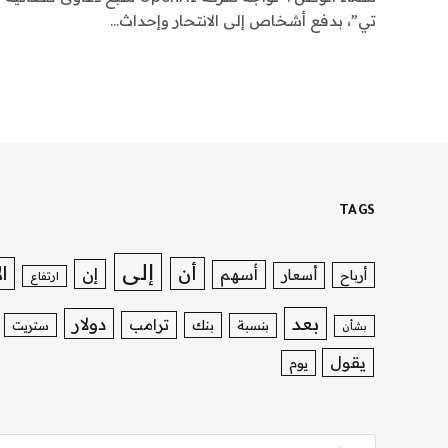
تي”، بدفع أشخاص إلى الانتحار وإحداث…
TAGS
إلى
ا
أن
إن
أسهم
أسعار
أرباح
ارتفاع
بعد
دولار
ترامب
بنك
بنسبة
ستريت
بشأن
يقول
يوم