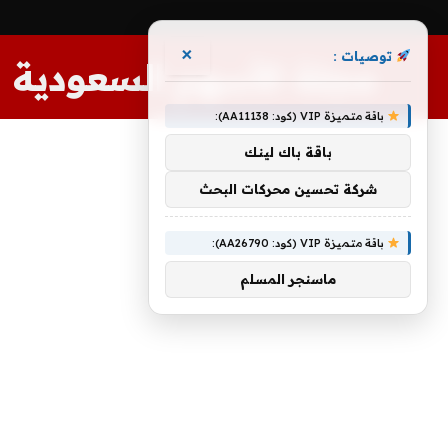
×
توصيات :
مجلة الأسهم السعودية
باقة متميزة VIP (كود: AA11138):
باقة باك لينك
شركة تحسين محركات البحث
باقة متميزة VIP (كود: AA26790):
ماسنجر المسلم