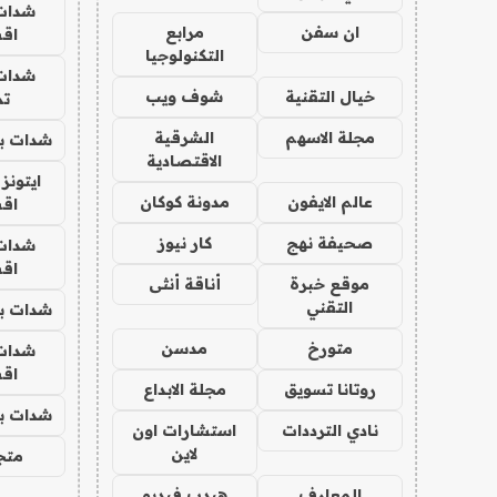
شدات
ان سفن
مرابع
اق
التكنولوجيا
شدات
خيال التقنية
شوف ويب
تم
مجلة الاسهم
الشرقية
شدات بب
الاقتصادية
ايتونز
عالم الايفون
مدونة كوكان
اق
صحيفة نهج
كار نيوز
شدات
اق
موقع خبرة
أناقة أنثى
التقني
شدات بب
متورخ
مدسن
شدات
اق
روتانا تسويق
مجلة الابداع
شدات بب
نادي الترددات
استشارات اون
لاين
متجر 
المعارف
هيدب فيديو