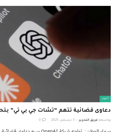
أخبار
دعاوى قضائية تتهم “تشات جي بي تي” بتحفي
بواسطة
فريق التحرير
3 ديسمبر، 2025
0
سماء الوطن : تواجه شركة OpenAI 