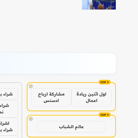
!
شراء ب
اول اثنين ريادة
مشاركة ارباح
اعمال
ادسنس
شراء 
نص
!
اشراق
عالم الشباب
شراء با