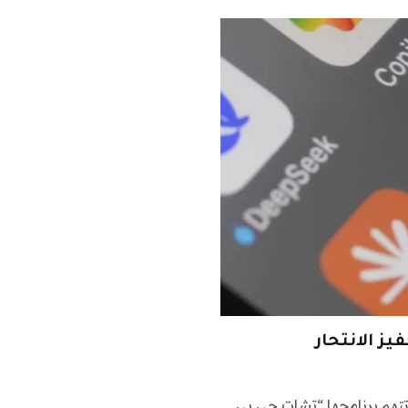
ز الانتحار
سبع دعاوى قضائية تتهم برنامجها “تشات جي بي