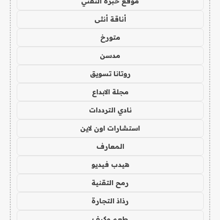
موقع خبرة التقني
أناقة أنثى
متورخ
مدسن
روتانا تسويق
مجلة الابداع
نادي الترددات
استشارات اون لاين
المعارف
هيدب فيديو
رمح التقنية
رذاذ التجارة
طعم وكيف