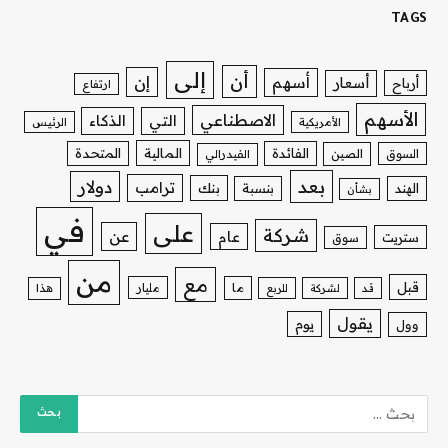
TAGS
إلى
أن
إن
أسهم
أسعار
أرباح
ارتفاع
الأسهم
الاصطناعي
التي
الذكاء
الأمريكية
الرئيس
الفائدة
المالية
المتحدة
السوق
الصين
الفيدرالي
بعد
دولار
ترامب
بنك
الهند
بنسبة
بشأن
في
على
شركة
عن
عام
ستريت
سوق
من
مع
قبل
ما
مليار
قد
لشركة
للربع
هذا
يقول
يوم
وول