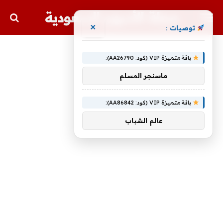
مجلة الأسهم السعودية
×
توصيات :
باقة متميزة VIP (كود: AA26790):
ماسنجر المسلم
باقة متميزة VIP (كود: AA86842):
عالم الشباب