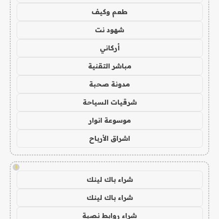
طعم وكيف
شهود نت
أركاني
مباشر التقنية
مدونة صحبة
شرقيات السياحة
موسوعة انوار
اشراق الأرباح
!
شراء باك لينك
شراء باك لينك
شراء روابط نصية