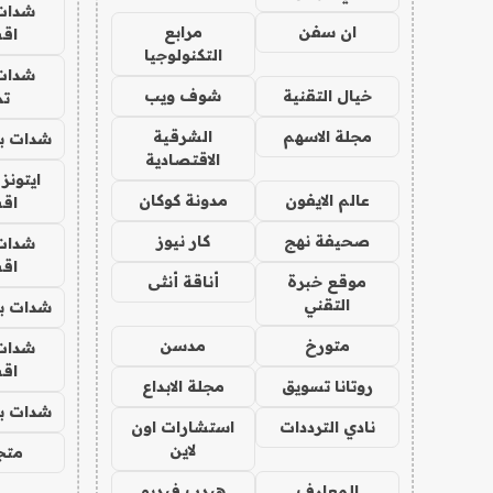
شدات
ان سفن
مرابع
اق
التكنولوجيا
شدات
خيال التقنية
شوف ويب
تم
مجلة الاسهم
الشرقية
شدات بب
الاقتصادية
ايتونز
عالم الايفون
مدونة كوكان
اق
صحيفة نهج
كار نيوز
شدات
اق
موقع خبرة
أناقة أنثى
التقني
شدات بب
متورخ
مدسن
شدات
اق
روتانا تسويق
مجلة الابداع
شدات بب
نادي الترددات
استشارات اون
لاين
متجر 
المعارف
هيدب فيديو