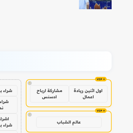
!
شراء ب
اول اثنين ريادة
مشاركة ارباح
اعمال
ادسنس
شراء 
نص
!
اشراق
عالم الشباب
شراء با