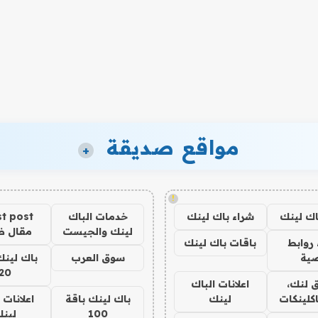
مواقع صديقة
+
!
اك لينك
شراء باك لينك
خدمات الباك
t post
لينك والجيست
مقال 
روابط
باقات باك لينك
ية
سوق العرب
باك لينك
20
 لنك،
اعلانات الباك
كلينكات
لينك
باك لينك باقة
اعلانات 
100
لين