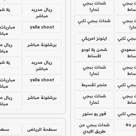
 ببجي
شدات ببجي
ساط
تمارا
ريال مدريد
يلا ش
مباشر
 ببجي
شدات ببجي تابي
ارا
yalla shoot
مباريات 
مباش
جي تابي
ايتونز امريكي
برشلونة مباشر
ريال م
 سعودي
شحن يلا لودو
مباش
ساط
اقساط
ريال مدريد
يلا ش
 ببجي
شدات ببجي
مباشر
ساط
تمارا
yalla shoot
مباريات 
جي تابي
متجر تقسيط
مباش
 ببجي
شدات ببجي
برشلونة مباشر
ريال م
ساط
تمارا
مباش
جي تابي
فور يو ستور
4u
شدات ببجي عن
سطحة الرياض
سطح
طريق الايدي