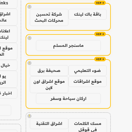
inks
!
اشراق 
باقة باك لينك
شركة تحسين
عالم
محركات البحث
اعلانا
لينك 026
!
ماسنجر المسلم
موقع ا
الع
!
خيال ا
ضوء التعليمي
صحيفة برق
يو 
موقع اشراقات
موقع اشراق اون
الر
لاين
اخبار 24 ساعة
اركان سياحة وسفر
!
مسك الكلمات
اشراق التقنية
في قوقل