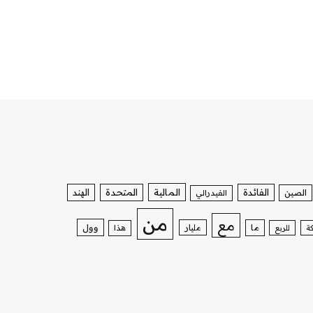
الفائدة
المالية
المتحدة
الهند
الصين
الفيدرالي
من
مع
وول
ما
مليار
ة
للربع
هذا