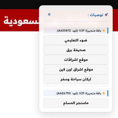
×
توصيات :
مجلة الأسهم السعودية
باقة متميزة VIP (كود: AA35872):
ضوء التعليمي
صحيفة برق
موقع اشراقات
موقع اشراق اون لاين
اركان سياحة وسفر
باقة متميزة VIP (كود: AA26790):
ماسنجر المسلم