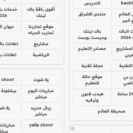
backl
التدريس
أقوى باقة باك
خدمات با
العالم
منتدى الاشراق
لينك
026
 كبير
موقع تجاربنا
ديوان ا
ت الباك
باك لينك
تجارب الحياه
2
وجيست بوست
مشاريع
اعلانات ب
لمشاريع
مصادر التعليم
ربي
الرياضية
اعلانات ب
لتقنية
مجلة تقنية
ان بي
موقع حالة
يلا شوت
a shoot
ياضي
للتعليم
مباريات اليوم
برشلونة 
هيدب فنون
مباشر
وترفيه
ريال مدريد
يلا ش
صحيفة العالم
مباشر
yalla shoot
مباريات 
!
مباش