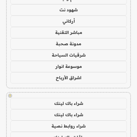
شهود نت
أركاني
مباشر التقنية
مدونة صحبة
شرقيات السياحة
موسوعة انوار
اشراق الأرباح
!
شراء باك لينك
شراء باك لينك
شراء روابط نصية