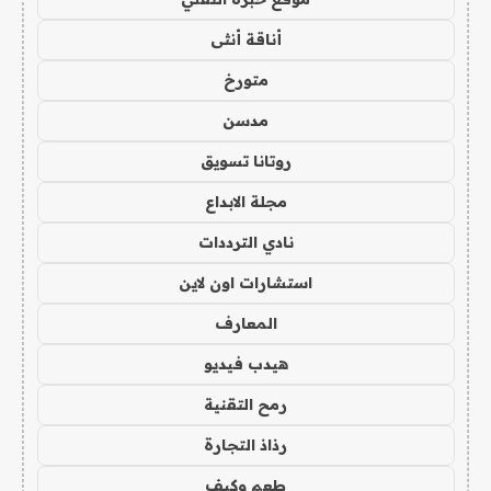
أناقة أنثى
متورخ
مدسن
روتانا تسويق
مجلة الابداع
نادي الترددات
استشارات اون لاين
المعارف
هيدب فيديو
رمح التقنية
رذاذ التجارة
طعم وكيف