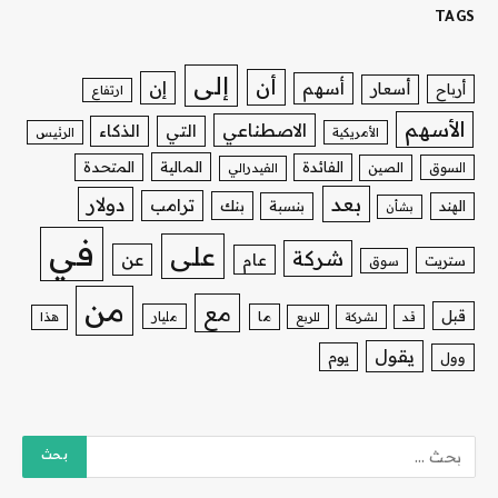
TAGS
إلى
أن
إن
أسهم
أسعار
أرباح
ارتفاع
الأسهم
الاصطناعي
التي
الذكاء
الأمريكية
الرئيس
الفائدة
المالية
المتحدة
السوق
الصين
الفيدرالي
بعد
دولار
ترامب
بنك
الهند
بنسبة
بشأن
في
على
شركة
عن
عام
ستريت
سوق
من
مع
قبل
ما
مليار
قد
لشركة
للربع
هذا
يقول
يوم
وول