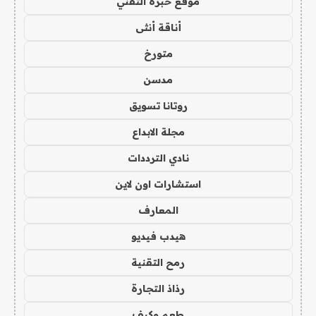
موقع خبرة التقني
أناقة أنثى
متورخ
مدسن
روتانا تسويق
مجلة الابداع
نادي الترددات
استشارات اون لاين
المعارف
هيدب فيديو
رمح التقنية
رذاذ التجارة
طعم وكيف