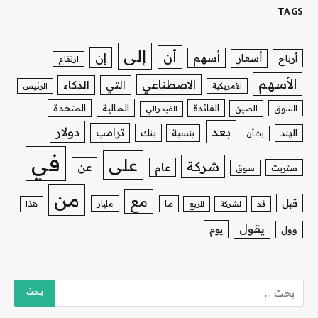
TAGS
إلى
أن
إن
أسهم
أسعار
أرباح
ارتفاع
الأسهم
الاصطناعي
التي
الذكاء
الأمريكية
الرئيس
الفائدة
المالية
المتحدة
السوق
الصين
الفيدرالي
بعد
دولار
ترامب
بنك
الهند
بنسبة
بشأن
في
على
شركة
عن
عام
ستريت
سوق
من
مع
قبل
ما
مليار
قد
لشركة
للربع
هذا
يقول
يوم
وول