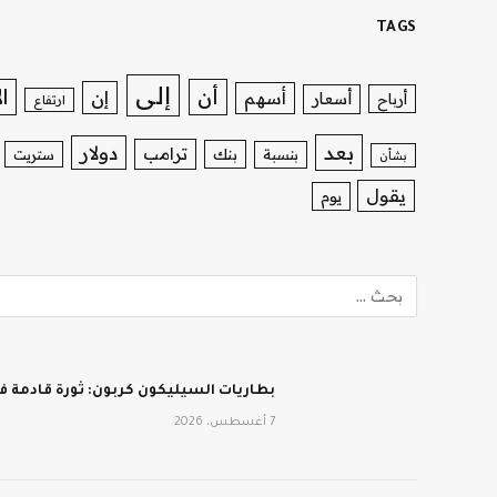
TAGS
إلى
ا
أن
إن
أسهم
أسعار
أرباح
ارتفاع
بعد
دولار
ترامب
بنك
بنسبة
ستريت
بشأن
يقول
يوم
بطاريات السيليكون كربون: ثورة قادمة في
7 أغسطس، 2026