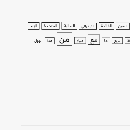
الفائدة
المالية
المتحدة
الهند
الصين
الفيدرالي
من
مع
وول
ما
مليار
ة
للربع
هذا