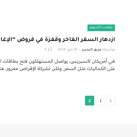
مقالات الأسهم
ازدهار السفر الفاخر وقفزة في قروض “الإغاث
بواسطة
فريق التحرير
10 مايو، 2024
0
في أمريكان اكسبريس، يواصل المستهلكون فتح بطاقات ائت
على الكماليات مثل السفر. ولكن لشركة الإقراض مغرور، ه
السابق
2
1