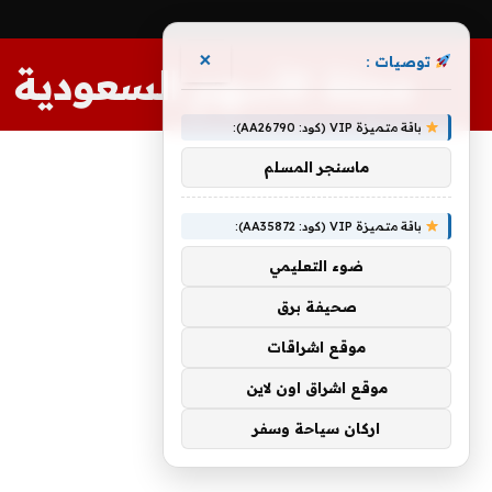
×
توصيات :
مجلة الأسهم السعودية
باقة متميزة VIP (كود: AA26790):
ماسنجر المسلم
باقة متميزة VIP (كود: AA35872):
ضوء التعليمي
صحيفة برق
موقع اشراقات
موقع اشراق اون لاين
اركان سياحة وسفر