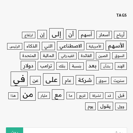
TAGS
إلى
أن
إن
أسهم
أسعار
أرباح
ارتفاع
الأسهم
الاصطناعي
التي
الذكاء
الأمريكية
الرئيس
الفائدة
المالية
المتحدة
السوق
الصين
الفيدرالي
بعد
دولار
ترامب
بنك
الهند
بنسبة
بشأن
في
على
شركة
عن
عام
ستريت
سوق
من
مع
قبل
ما
مليار
قد
لشركة
للربع
هذا
يقول
يوم
وول