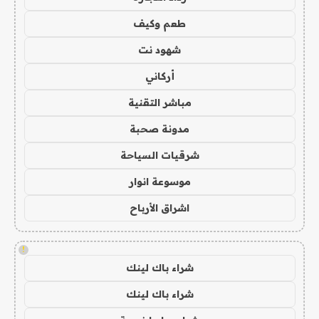
طعم وكيف
شهود نت
أركاني
مباشر التقنية
مدونة صحبة
شرقيات السياحة
موسوعة انوار
اشراق الأرباح
!
شراء باك لينك
شراء باك لينك