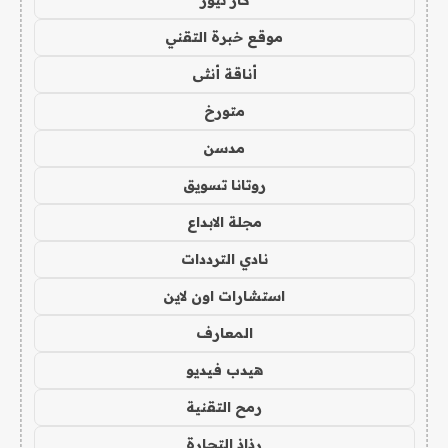
موقع خبرة التقني
أناقة أنثى
متورخ
مدسن
روتانا تسويق
مجلة الابداع
نادي الترددات
استشارات اون لاين
المعارف
هيدب فيديو
رمح التقنية
رذاذ التجارة