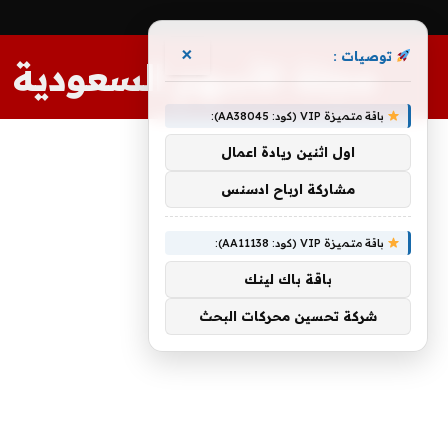
×
توصيات :
مجلة الأسهم السعودية
باقة متميزة VIP (كود: AA38045):
اول اثنين ريادة اعمال
مشاركة ارباح ادسنس
باقة متميزة VIP (كود: AA11138):
باقة باك لينك
شركة تحسين محركات البحث