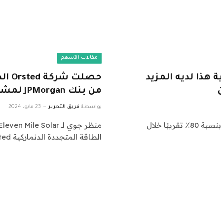
مقالات الأسهم
هذا لديه المزيد
من بنك JPMorgan لمشاريع الطاقة الشمسية
بواسطة
فريق التحرير
23 مايو، 2024
لا يزال لدى First Solar مجال كبير للنمو حتى بعد ارتفاعها بنسبة 80٪ تقريبًا خلال
الطاقة المتجددة الدنماركية Orsted باستثمار بقيمة…