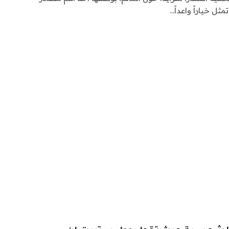
ثل خياراً واعداً…