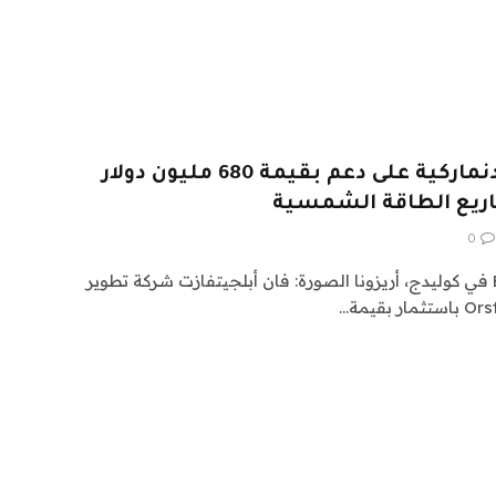
حصلت شركة Orsted الدنماركية على دعم بقيمة 680 مليون دولار
0
منظر جوي لـ Eleven Mile Solar في كوليدج، أريزونا الصورة: فان أبلجيتفازت شركة تطوير