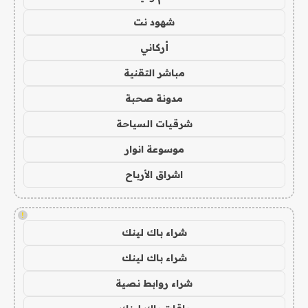
شهود نت
أركاني
مباشر التقنية
مدونة صحبة
شرقيات السياحة
موسوعة انوار
اشراق الأرباح
!
شراء باك لينك
شراء باك لينك
شراء روابط نصية