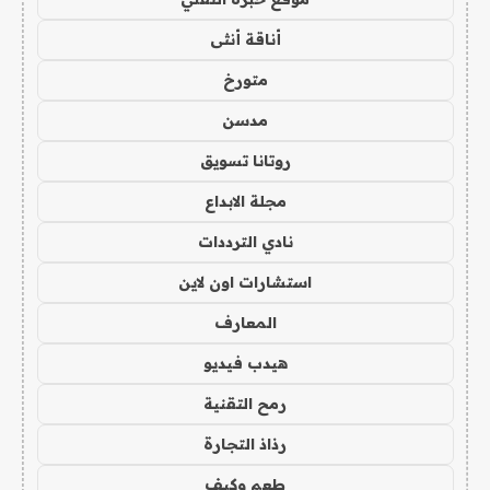
أناقة أنثى
متورخ
مدسن
روتانا تسويق
مجلة الابداع
نادي الترددات
استشارات اون لاين
المعارف
هيدب فيديو
رمح التقنية
رذاذ التجارة
طعم وكيف