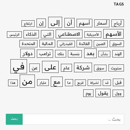
TAGS
إلى
أن
إن
أسهم
أسعار
أرباح
ارتفاع
الأسهم
الاصطناعي
التي
الذكاء
الأمريكية
الرئيس
الفائدة
المالية
المتحدة
السوق
الصين
الفيدرالي
بعد
دولار
ترامب
بنك
الهند
بنسبة
بشأن
في
على
شركة
عن
عام
ستريت
سوق
من
مع
قبل
ما
مليار
قد
لشركة
للربع
هذا
يقول
يوم
وول