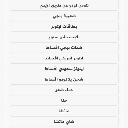
شحن لودو عن طريق الايدي
شعبية ببجي
بطاقات ايتونز
بلايستيشن ستور
شدات ببجي اقساط
ايتونز امريكي اقساط
ايتونز سعودي اقساط
شحن يلا لودو اقساط
حناء شعر
حنا
ماتشا
شاي ماتشا