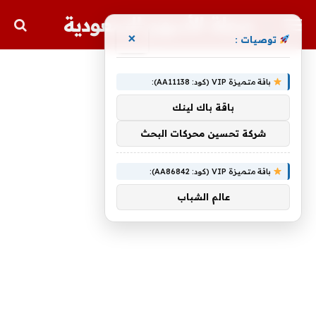
مجلة الأسهم السعودية
×
توصيات :
باقة متميزة VIP (كود: AA11138):
باقة باك لينك
شركة تحسين محركات البحث
باقة متميزة VIP (كود: AA86842):
عالم الشباب