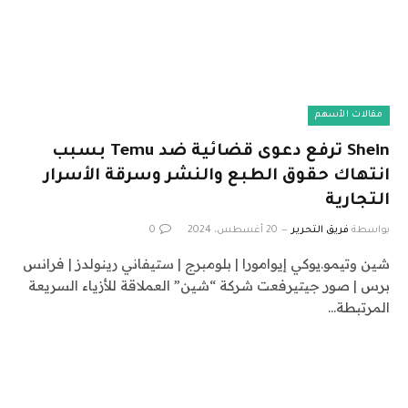
مقالات الأسهم
Shein ترفع دعوى قضائية ضد Temu بسبب
انتهاك حقوق الطبع والنشر وسرقة الأسرار
التجارية
بواسطة
فريق التحرير
20 أغسطس، 2024
0
شين وتيمو.يوكي إيوامورا | بلومبرج | ستيفاني رينولدز | فرانس
برس | صور جيتيرفعت شركة “شين” العملاقة للأزياء السريعة
المرتبطة…