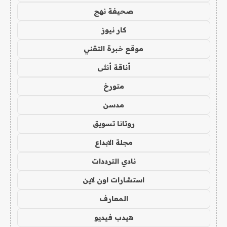
صحيفة نهج
كار نيوز
موقع خبرة التقني
أناقة أنثى
متورخ
مدسن
روتانا تسويق
مجلة الابداع
نادي الترددات
استشارات اون لاين
المعارف
هيدب فيديو