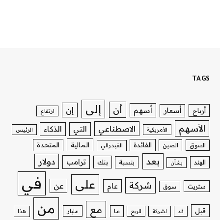
TAGS
إلى
أن
إن
أسهم
أسعار
أرباح
ارتفاع
الأسهم
الاصطناعي
التي
الذكاء
الأمريكية
الرئيس
الفائدة
المالية
المتحدة
السوق
الصين
الفيدرالي
بعد
دولار
ترامب
بنك
الهند
بنسبة
بشأن
في
على
شركة
عن
عام
ستريت
سوق
من
مع
قبل
ما
مليار
قد
لشركة
للربع
هذا