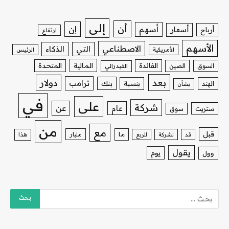
إلى
أن
إن
أسهم
أسعار
أرباح
ارتفاع
الأسهم
الاصطناعي
التي
الذكاء
الأمريكية
الرئيس
الفائدة
المالية
المتحدة
السوق
الصين
الفيدرالي
بعد
دولار
ترامب
بنك
الهند
بنسبة
بشأن
في
على
شركة
عن
عام
ستريت
سوق
من
مع
قبل
ما
مليار
قد
لشركة
للربع
هذا
يقول
يوم
وول