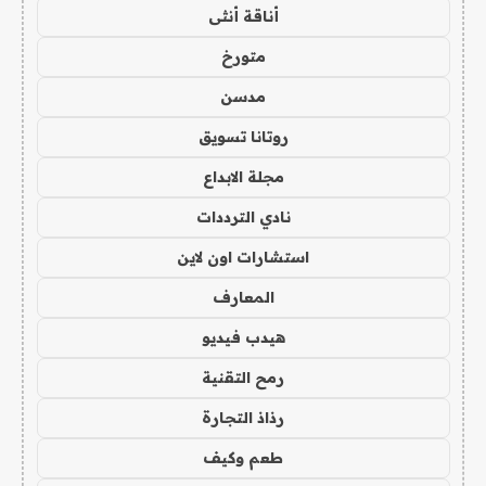
أناقة أنثى
متورخ
مدسن
روتانا تسويق
مجلة الابداع
نادي الترددات
استشارات اون لاين
المعارف
هيدب فيديو
رمح التقنية
رذاذ التجارة
طعم وكيف