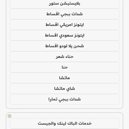
بلايستيشن ستور
شدات ببجي اقساط
ايتونز امريكي اقساط
ايتونز سعودي اقساط
شحن يلا لودو اقساط
حناء شعر
حنا
ماتشا
شاي ماتشا
شدات ببجي تمارا
!
خدمات الباك لينك والجيست