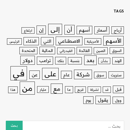
TAGS
إلى
أن
إن
أسهم
أسعار
أرباح
ارتفاع
الأسهم
الاصطناعي
التي
الذكاء
الأمريكية
الرئيس
الفائدة
المالية
المتحدة
السوق
الصين
الفيدرالي
بعد
دولار
ترامب
بنك
الهند
بنسبة
بشأن
في
على
شركة
عن
عام
ستريت
سوق
من
مع
قبل
ما
مليار
قد
لشركة
للربع
هذا
يقول
يوم
وول