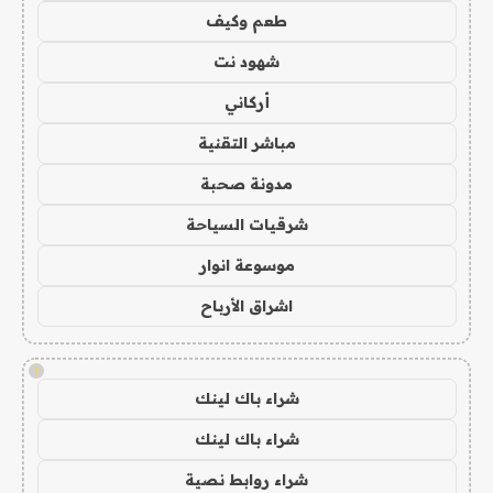
طعم وكيف
شهود نت
أركاني
مباشر التقنية
مدونة صحبة
شرقيات السياحة
موسوعة انوار
اشراق الأرباح
!
شراء باك لينك
شراء باك لينك
شراء روابط نصية