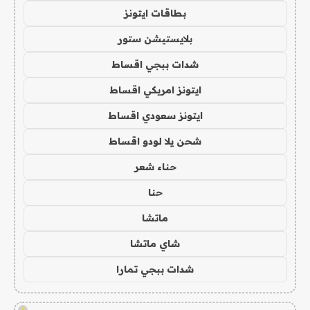
بطاقات ايتونز
بلايستيشن ستور
شدات ببجي اقساط
ايتونز امريكي اقساط
ايتونز سعودي اقساط
شحن يلا لودو اقساط
حناء شعر
حنا
ماتشا
شاي ماتشا
شدات ببجي تمارا
!