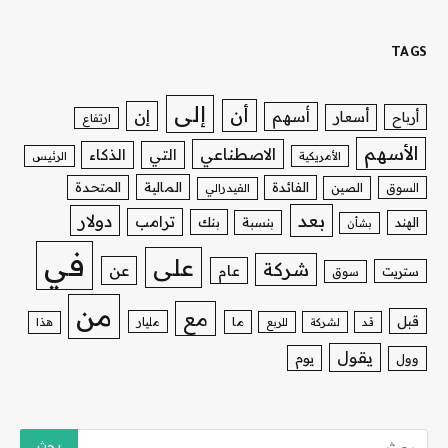
TAGS
إلى
أن
إن
أسهم
أسعار
أرباح
ارتفاع
الأسهم
الاصطناعي
التي
الذكاء
الأمريكية
الرئيس
الفائدة
المالية
المتحدة
السوق
الصين
الفيدرالي
بعد
دولار
ترامب
بنك
الهند
بنسبة
بشأن
في
على
شركة
عن
عام
ستريت
سوق
من
مع
قبل
ما
مليار
قد
لشركة
للربع
هذا
يقول
يوم
وول