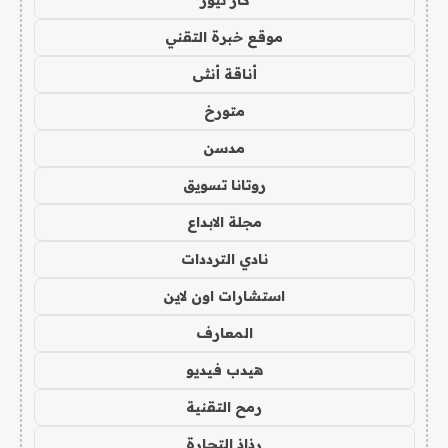
موقع خبرة التقني
أناقة أنثى
متورخ
مدسن
روتانا تسويق
مجلة الابداع
نادي الترددات
استشارات اون لاين
المعارف
هيدب فيديو
رمح التقنية
رذاذ التجارة