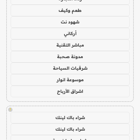
طعم وكيف
شهود نت
أركاني
مباشر التقنية
مدونة صحبة
شرقيات السياحة
موسوعة انوار
اشراق الأرباح
!
شراء باك لينك
شراء باك لينك