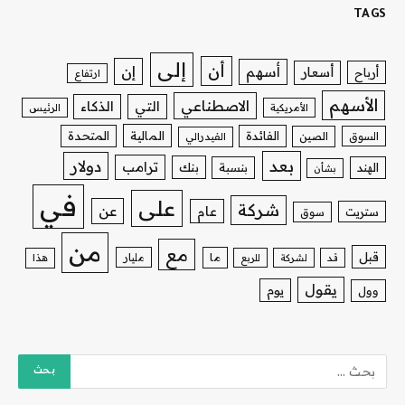
TAGS
إلى
أن
إن
أسهم
أسعار
أرباح
ارتفاع
الأسهم
الاصطناعي
التي
الذكاء
الأمريكية
الرئيس
الفائدة
المالية
المتحدة
السوق
الصين
الفيدرالي
بعد
دولار
ترامب
بنك
الهند
بنسبة
بشأن
في
على
شركة
عن
عام
ستريت
سوق
من
مع
قبل
ما
مليار
قد
لشركة
للربع
هذا
يقول
يوم
وول