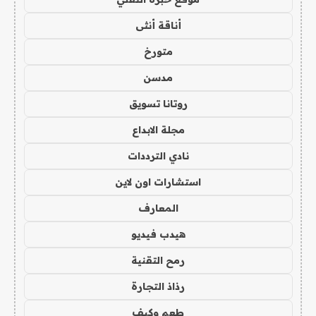
أناقة أنثى
متورخ
مدسن
روتانا تسويق
مجلة الابداع
نادي الترددات
استشارات اون لاين
المعارف
هيدب فيديو
رمح التقنية
رذاذ التجارة
طعم وكيف