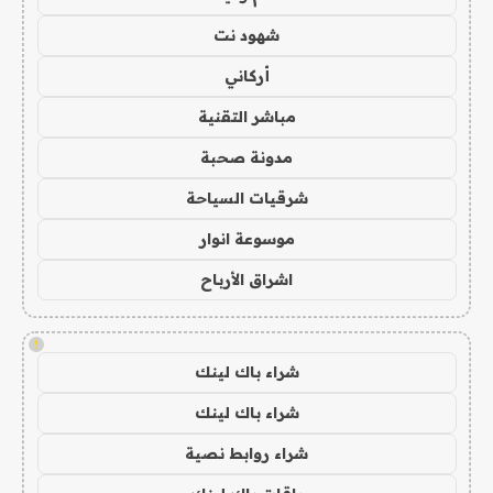
شهود نت
أركاني
مباشر التقنية
مدونة صحبة
شرقيات السياحة
موسوعة انوار
اشراق الأرباح
!
شراء باك لينك
شراء باك لينك
شراء روابط نصية