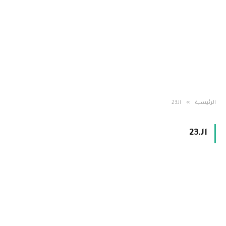
»
الرئيسية
الـ23
الـ23