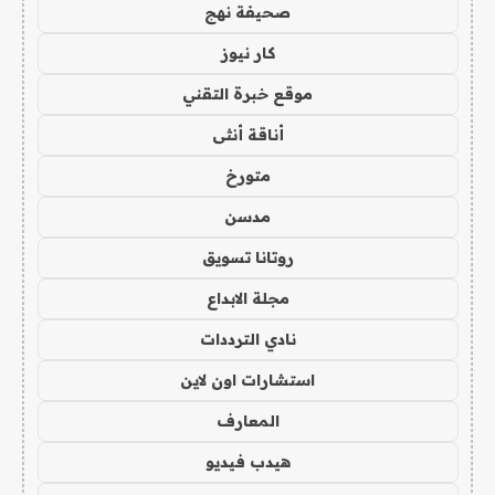
صحيفة نهج
كار نيوز
موقع خبرة التقني
أناقة أنثى
متورخ
مدسن
روتانا تسويق
مجلة الابداع
نادي الترددات
استشارات اون لاين
المعارف
هيدب فيديو