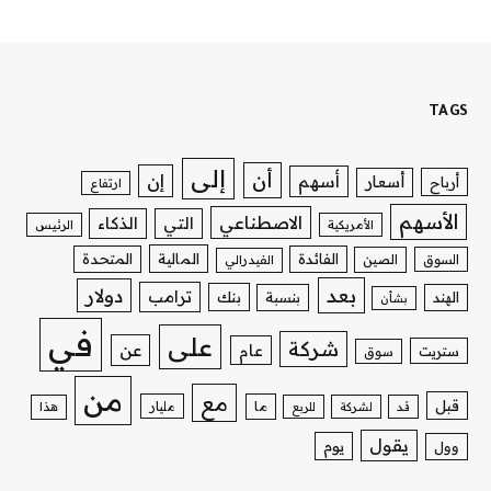
TAGS
إلى
أن
إن
أسهم
أسعار
أرباح
ارتفاع
الأسهم
الاصطناعي
التي
الذكاء
الأمريكية
الرئيس
الفائدة
المالية
المتحدة
السوق
الصين
الفيدرالي
بعد
دولار
ترامب
بنك
الهند
بنسبة
بشأن
في
على
شركة
عن
عام
ستريت
سوق
من
مع
قبل
ما
مليار
قد
لشركة
للربع
هذا
يقول
يوم
وول