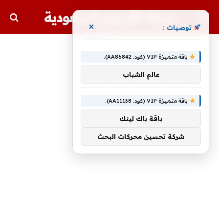
مجلة الأسهم السعودية
×
توصيات :
باقة متميزة VIP (كود: AA86842):
عالم الشباب
باقة متميزة VIP (كود: AA11138):
باقة باك لينك
شركة تحسين محركات البحث