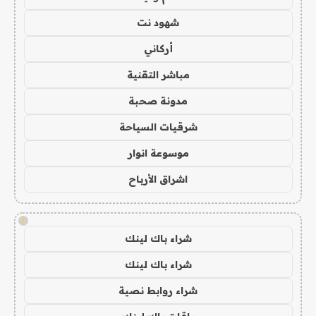
شهود نت
أركاني
مباشر التقنية
مدونة صحبة
شرقيات السياحة
موسوعة انوار
اشراق الأرباح
!
شراء باك لينك
شراء باك لينك
شراء روابط نصية