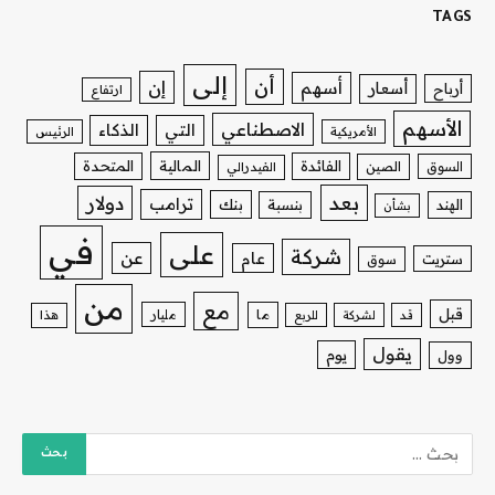
TAGS
إلى
أن
إن
أسهم
أسعار
أرباح
ارتفاع
الأسهم
الاصطناعي
التي
الذكاء
الأمريكية
الرئيس
الفائدة
المالية
المتحدة
السوق
الصين
الفيدرالي
بعد
دولار
ترامب
بنك
الهند
بنسبة
بشأن
في
على
شركة
عن
عام
ستريت
سوق
من
مع
قبل
ما
مليار
قد
لشركة
للربع
هذا
يقول
يوم
وول