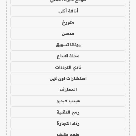
أناقة أنثى
متورخ
مدسن
روتانا تسويق
مجلة الابداع
نادي الترددات
استشارات اون لاين
المعارف
هيدب فيديو
رمح التقنية
رذاذ التجارة
طعم وكيف