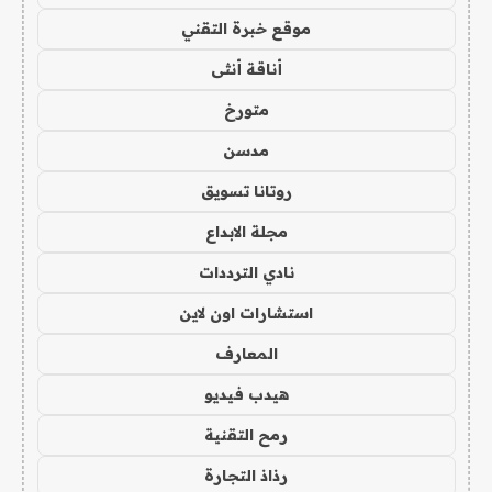
موقع خبرة التقني
أناقة أنثى
متورخ
مدسن
روتانا تسويق
مجلة الابداع
نادي الترددات
استشارات اون لاين
المعارف
هيدب فيديو
رمح التقنية
رذاذ التجارة