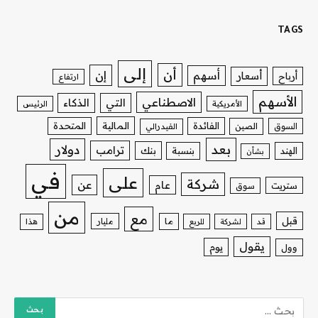
TAGS
إلى
أن
إن
أسهم
أسعار
أرباح
ارتفاع
الأسهم
الاصطناعي
التي
الذكاء
الأمريكية
الرئيس
الفائدة
المالية
المتحدة
السوق
الصين
الفيدرالي
بعد
دولار
ترامب
بنك
الهند
بنسبة
بشأن
في
على
شركة
عن
عام
ستريت
سوق
من
مع
قبل
ما
مليار
قد
لشركة
للربع
هذا
يقول
يوم
وول