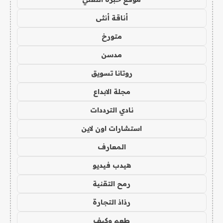
أناقة أنثى
متورخ
مدسن
روتانا تسويق
مجلة الابداع
نادي الترددات
استشارات اون لاين
المعارف
هيدب فيديو
رمح التقنية
رذاذ التجارة
طعم وكيف