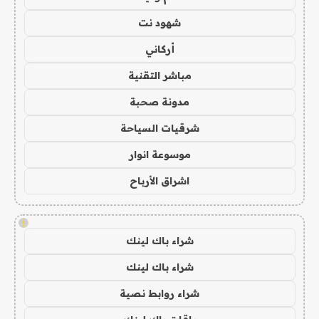
شهود نت
أركاني
مباشر التقنية
مدونة صحبة
شرقيات السياحة
موسوعة انوار
اشراق الأرباح
!
شراء باك لينك
شراء باك لينك
شراء روابط نصية