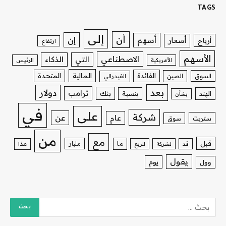
TAGS
إلى
أن
إن
أسهم
أسعار
أرباح
ارتفاع
الأسهم
الاصطناعي
التي
الذكاء
الأمريكية
الرئيس
الفائدة
المالية
المتحدة
السوق
الصين
الفيدرالي
بعد
دولار
ترامب
بنك
الهند
بنسبة
بشأن
في
على
شركة
عن
عام
ستريت
سوق
من
مع
قبل
ما
مليار
قد
لشركة
للربع
هذا
يقول
يوم
وول