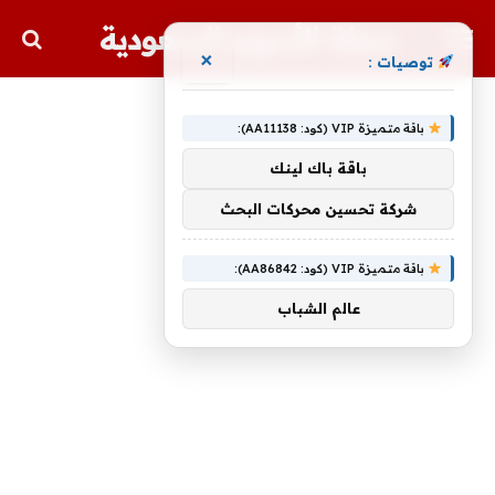
مجلة الأسهم السعودية
×
توصيات :
باقة متميزة VIP (كود: AA11138):
باقة باك لينك
شركة تحسين محركات البحث
باقة متميزة VIP (كود: AA86842):
عالم الشباب