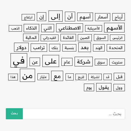
إلى
أن
إن
أسهم
أسعار
أرباح
ارتفاع
الأسهم
الاصطناعي
التي
الذكاء
الأمريكية
الذهب
الفائدة
المالية
السوق
الصين
الرئيس
الفيدرالي
بعد
دولار
ترامب
بنك
المتحدة
الهند
بنسبة
في
على
شركة
عن
عام
ستريت
سوق
من
مع
قبل
ما
مليار
قد
لشركة
للربع
هذا
يقول
يوم
وول