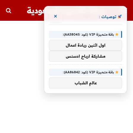
مجلة الأسهم السعودية
×
توصيات :
باقة متميزة VIP (كود: AA38045):
اول اثنين ريادة اعمال
مشاركة ارباح ادسنس
باقة متميزة VIP (كود: AA86842):
عالم الشباب