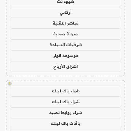
شهود نت
أركاني
مباشر التقنية
مدونة صحبة
شرقيات السياحة
موسوعة انوار
اشراق الأرباح
!
شراء باك لينك
شراء باك لينك
شراء روابط نصية
باقات باك لينك