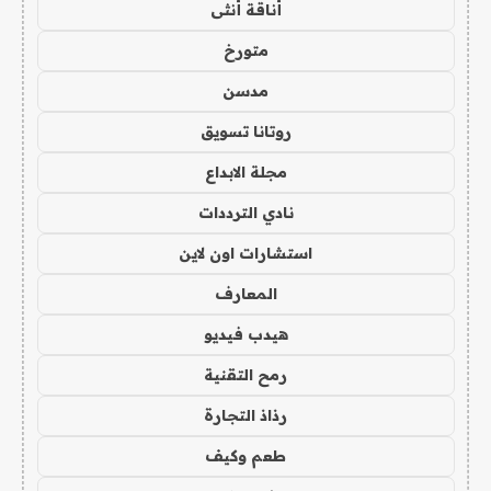
أناقة أنثى
متورخ
مدسن
روتانا تسويق
مجلة الابداع
نادي الترددات
استشارات اون لاين
المعارف
هيدب فيديو
رمح التقنية
رذاذ التجارة
طعم وكيف