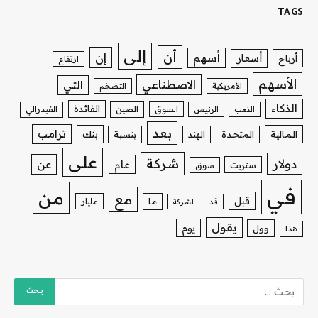
TAGS
إلى
أن
إن
أسهم
أسعار
أرباح
ارتفاع
الأسهم
الاصطناعي
التي
الأمريكية
التضخم
الذكاء
الفائدة
السوق
الصين
الذهب
الرئيس
الفيدرالي
بعد
ترامب
بنك
المالية
المتحدة
الهند
بنسبة
على
شركة
دولار
عن
عام
ستريت
سوق
في
من
مع
قبل
ما
مليار
قد
لشركة
يقول
يوم
وول
هذا