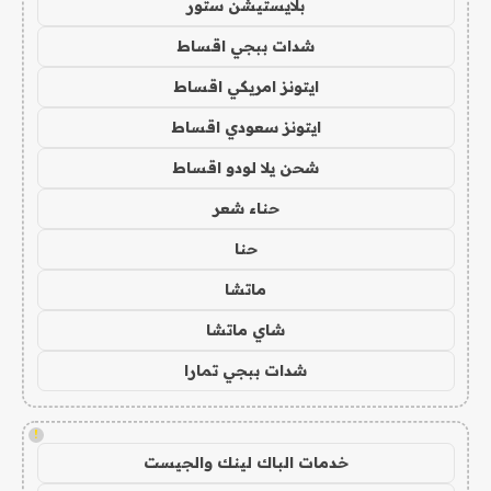
بلايستيشن ستور
شدات ببجي اقساط
ايتونز امريكي اقساط
ايتونز سعودي اقساط
شحن يلا لودو اقساط
حناء شعر
حنا
ماتشا
شاي ماتشا
شدات ببجي تمارا
!
خدمات الباك لينك والجيست