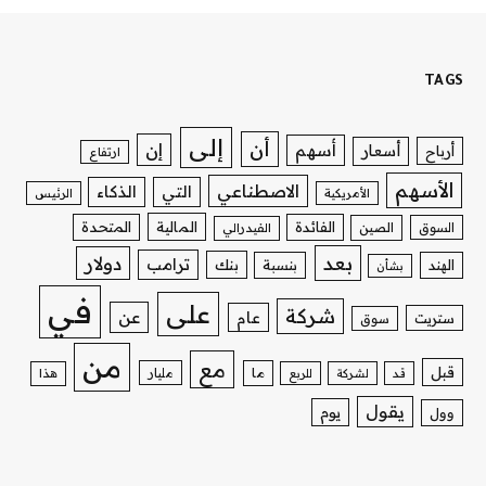
TAGS
إلى
أن
إن
أسهم
أسعار
أرباح
ارتفاع
الأسهم
الاصطناعي
التي
الذكاء
الأمريكية
الرئيس
الفائدة
المالية
المتحدة
السوق
الصين
الفيدرالي
بعد
دولار
ترامب
بنك
الهند
بنسبة
بشأن
في
على
شركة
عن
عام
ستريت
سوق
من
مع
قبل
ما
مليار
قد
لشركة
للربع
هذا
يقول
يوم
وول