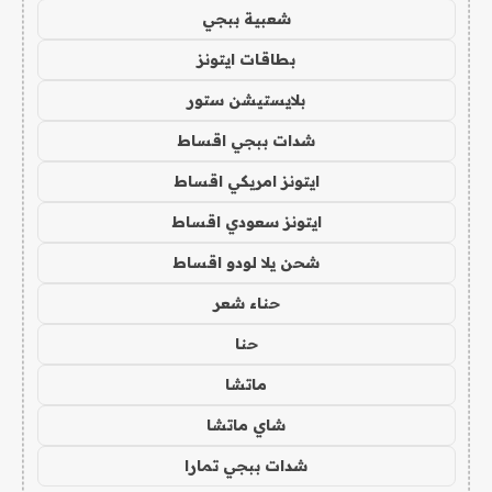
شعبية ببجي
بطاقات ايتونز
بلايستيشن ستور
شدات ببجي اقساط
ايتونز امريكي اقساط
ايتونز سعودي اقساط
شحن يلا لودو اقساط
حناء شعر
حنا
ماتشا
شاي ماتشا
شدات ببجي تمارا