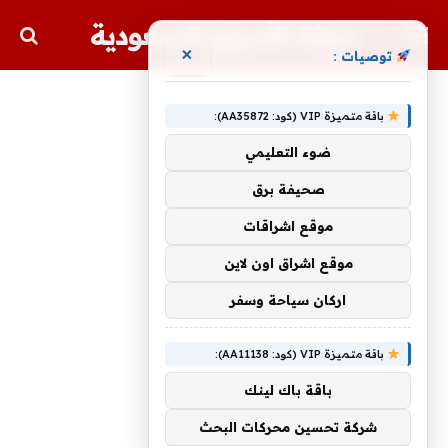
مجلة الأسهم السعودية
×
توصيات :
باقة متميزة VIP (كود: AA35872):
ضوء التعليمي
صحيفة برق
موقع اشراقات
موقع اشراق اون لاين
اركان سياحة وسفر
باقة متميزة VIP (كود: AA11138):
باقة باك لينك
شركة تحسين محركات البحث