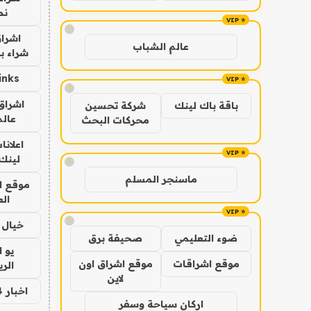
نص
!
اشراق
عالم الشباب
شراء با
inks
!
اشراق 
باقة باك لينك
شركة تحسين
عالم
محركات البحث
اعلانا
لينك 026
!
ماسنجر المسلم
موقع ا
الع
!
خيال ا
ضوء التعليمي
صحيفة برق
يو 
موقع اشراقات
موقع اشراق اون
الر
لاين
اخبار 24 ساعة
اركان سياحة وسفر