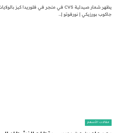
جاكوب بورزيكي | نورفوتو |…
مقالات الأسهم