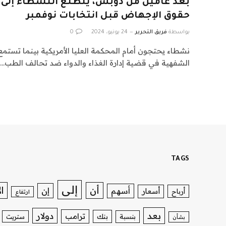
بعد عامين من دوبس، يتطلع النشطاء إلى 
حقوق الإجهاض قبل انتخابات نوفمبر
بواسطة
فريق التحرير
24 يونيو، 2024
0
نشطاء يحتجون أمام المحكمة العليا الأمريكية بينما تستم
الشفهية في قضية إدارة الغذاء والدواء ضد تحالف الطب…
TAGS
إلى
ا
أن
إن
أسهم
أسعار
أرباح
ارتفاع
بعد
دولار
ترامب
بنك
بنسبة
ستريت
بشأن