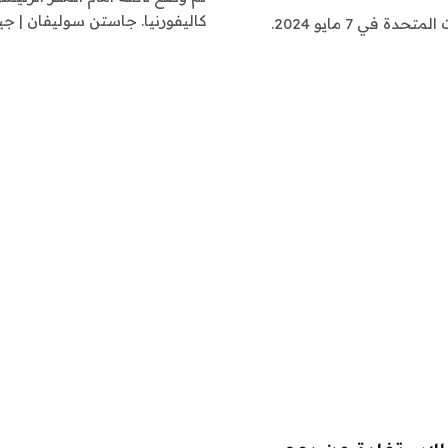
كاليفورنيا. جاستن سوليفان | ج
يظهر شعار صيدلية CVS في متجر في فلوريدا كيز بالولايات المتحدة في 7 مايو 2024.