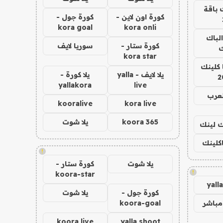
 باقة
كورة اون لاين -
كورة جول -
kora goal
kora onli
الباك
كورة ستار -
سوريا لايف
ك
kora star
 كلينك
يلا لايف - yalla
يلا كورة -
2
yallakora
live
لعرب
kooralive
kora live
koora 365
يلا شوت
اك لينك
اكلينك
!
يلا شوت
كورة ستار -
!
koora-star
yall
كورة جول -
يلا شوت
مباشر
koora-goal
koora live
yalla shoot