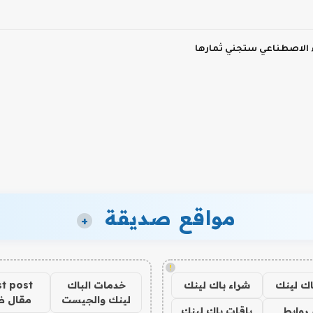
ء الاصطناعي ستجني ثمارها
مواقع صديقة
+
!
اك لينك
شراء باك لينك
خدمات الباك
t post
لينك والجيست
مقال 
روابط
باقات باك لينك