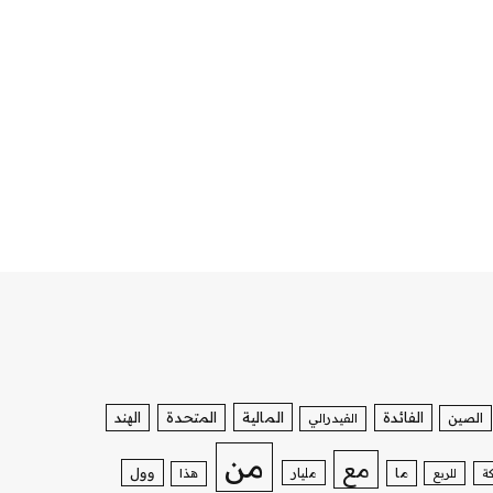
الفائدة
المالية
المتحدة
الهند
الصين
الفيدرالي
من
مع
وول
ما
مليار
ة
للربع
هذا