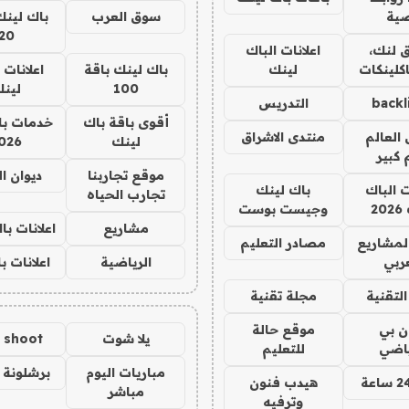
ية
سوق العرب
باك لينك
20
 لنك،
اعلانات الباك
كلينكات
لينك
باك لينك باقة
اعلانات 
100
لين
backl
التدريس
أقوى باقة باك
خدمات با
العالم
منتدى الاشراق
لينك
026
 كبير
موقع تجاربنا
ديوان ا
ت الباك
باك لينك
تجارب الحياه
2
وجيست بوست
مشاريع
اعلانات ب
لمشاريع
مصادر التعليم
ربي
الرياضية
اعلانات ب
لتقنية
مجلة تقنية
ان بي
موقع حالة
يلا شوت
a shoot
ياضي
للتعليم
مباريات اليوم
برشلونة 
هيدب فنون
مباشر
وترفيه