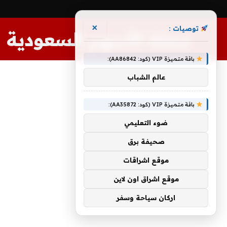
×
توصيات :
مجلة الأسهم السعودية
باقة متميزة VIP (كود: AA86842):
عالم الشباب
باقة متميزة VIP (كود: AA35872):
ضوء التعليمي
صحيفة برق
موقع اشراقات
موقع اشراق اون لاين
اركان سياحة وسفر