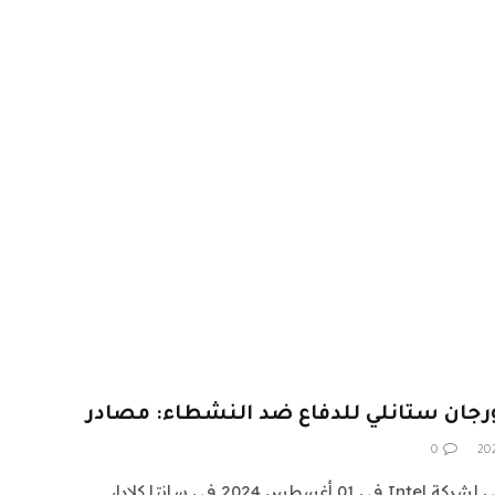
جان ستانلي للدفاع ضد النشطاء: مصادر
0
تم وضع لافتة أمام المقر الرئيسي لشركة Intel في 01 أغسطس 2024 في سانتا كلارا،