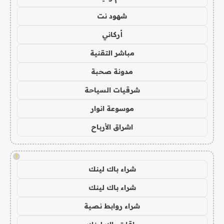
شهود نت
أركاني
مباشر التقنية
مدونة صحبة
شرقيات السياحة
موسوعة انوار
اشراق الأرباح
!
شراء باك لينك
شراء باك لينك
شراء روابط نصية