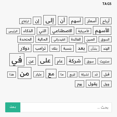
TAGS
إلى
أن
إن
أسهم
أسعار
أرباح
ارتفاع
الأسهم
الاصطناعي
التي
الذكاء
الأمريكية
الرئيس
الفائدة
المالية
المتحدة
السوق
الصين
الفيدرالي
بعد
دولار
ترامب
بنك
الهند
بنسبة
بشأن
في
على
شركة
عن
عام
ستريت
سوق
من
مع
قبل
ما
مليار
قد
لشركة
للربع
هذا
يقول
يوم
وول