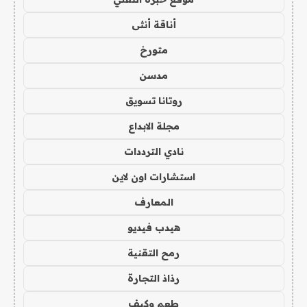
أناقة أنثى
متورخ
مدسن
روتانا تسويق
مجلة الابداع
نادي الترددات
استشارات اون لاين
المعارف
هيدب فيديو
رمح التقنية
رذاذ التجارة
طعم وكيف