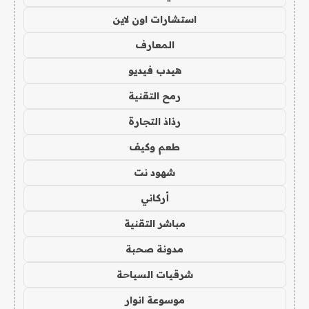
استشارات اون لاين
المعارف
هيدب فيديو
رمح التقنية
رذاذ التجارة
طعم وكيف
شهود نت
أركاني
مباشر التقنية
مدونة صحبة
شرقيات السياحة
موسوعة انوار