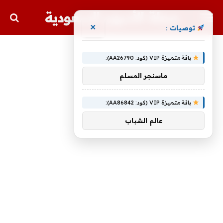
مجلة الأسهم السعودية
×
توصيات :
باقة متميزة VIP (كود: AA26790):
ماسنجر المسلم
باقة متميزة VIP (كود: AA86842):
عالم الشباب