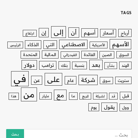
TAGS
إلى
أن
إن
أسهم
أسعار
أرباح
ارتفاع
الأسهم
الاصطناعي
التي
الذكاء
الأمريكية
الرئيس
الفائدة
المالية
المتحدة
السوق
الصين
الفيدرالي
بعد
دولار
ترامب
بنك
الهند
بنسبة
بشأن
في
على
شركة
عن
عام
ستريت
سوق
من
مع
قبل
ما
مليار
قد
لشركة
للربع
هذا
يقول
يوم
وول