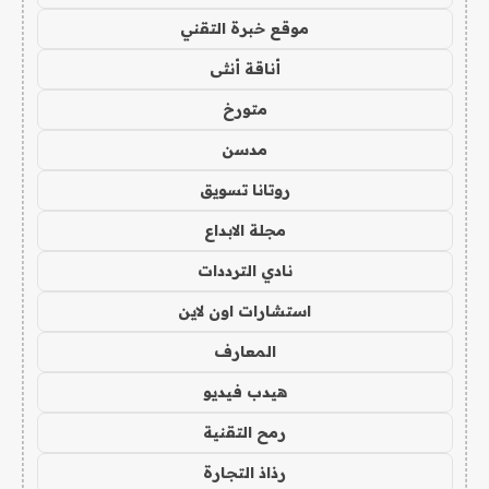
موقع خبرة التقني
أناقة أنثى
متورخ
مدسن
روتانا تسويق
مجلة الابداع
نادي الترددات
استشارات اون لاين
المعارف
هيدب فيديو
رمح التقنية
رذاذ التجارة