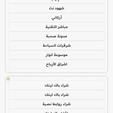
شهود نت
أركاني
مباشر التقنية
مدونة صحبة
شرقيات السياحة
موسوعة انوار
اشراق الأرباح
!
شراء باك لينك
شراء باك لينك
شراء روابط نصية