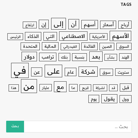
TAGS
إلى
أن
إن
أسهم
أسعار
أرباح
ارتفاع
الأسهم
الاصطناعي
التي
الذكاء
الأمريكية
الرئيس
الفائدة
المالية
المتحدة
السوق
الصين
الفيدرالي
بعد
دولار
ترامب
بنك
الهند
بنسبة
بشأن
في
على
شركة
عن
عام
ستريت
سوق
من
مع
قبل
ما
مليار
قد
لشركة
للربع
هذا
يقول
يوم
وول