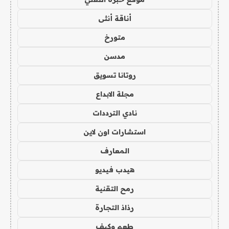
أناقة أنثى
متورخ
مدسن
روتانا تسويق
مجلة الابداع
نادي الترددات
استشارات اون لاين
المعارف
هيدب فيديو
رمح التقنية
رذاذ التجارة
طعم وكيف