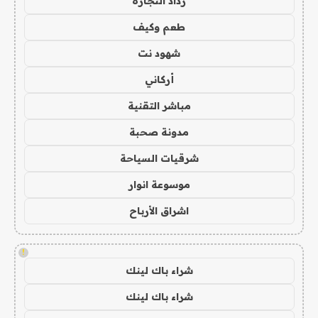
رذاذ التجارة
طعم وكيف
شهود نت
أركاني
مباشر التقنية
مدونة صحبة
شرقيات السياحة
موسوعة انوار
اشراق الأرباح
!
شراء باك لينك
شراء باك لينك