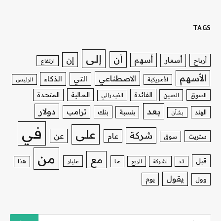
TAGS
إلى
أن
إن
أسهم
أسعار
أرباح
ارتفاع
الأسهم
الاصطناعي
التي
الذكاء
الأمريكية
الرئيس
الفائدة
المالية
المتحدة
السوق
الصين
الفيدرالي
بعد
دولار
ترامب
بنك
الهند
بنسبة
بشأن
في
على
شركة
عن
عام
ستريت
سوق
من
مع
قبل
ما
مليار
قد
لشركة
للربع
هذا
يقول
يوم
وول