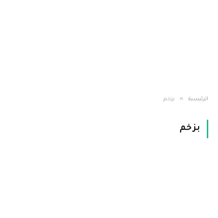
»
الرئيسية
بزخم
بزخم