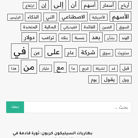
إلى
أن
إن
أسهم
أسعار
أرباح
ارتفاع
الأسهم
الاصطناعي
التي
الذكاء
الأمريكية
الرئيس
الفائدة
المالية
المتحدة
السوق
الصين
الفيدرالي
بعد
دولار
ترامب
بنك
الهند
بنسبة
بشأن
في
على
شركة
عن
عام
ستريت
سوق
من
مع
قبل
ما
مليار
قد
لشركة
للربع
هذا
يقول
يوم
وول
بطاريات السيليكون كربون: ثورة قادمة في