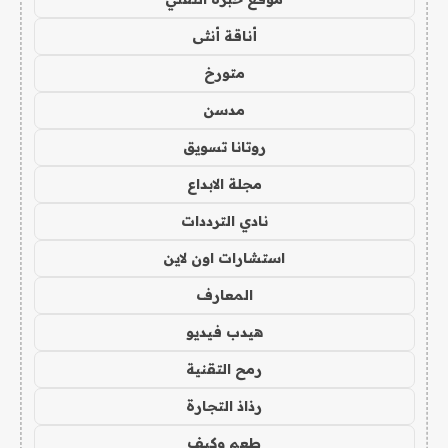
أناقة أنثى
متورخ
مدسن
روتانا تسويق
مجلة الابداع
نادي الترددات
استشارات اون لاين
المعارف
هيدب فيديو
رمح التقنية
رذاذ التجارة
طعم وكيف