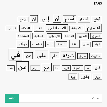
TAGS
إلى
أن
إن
أسهم
أسعار
أرباح
ارتفاع
الأسهم
الاصطناعي
التي
الذكاء
الأمريكية
الرئيس
الفائدة
المالية
المتحدة
السوق
الصين
الفيدرالي
بعد
دولار
ترامب
بنك
الهند
بنسبة
بشأن
في
على
شركة
عن
عام
ستريت
سوق
من
مع
قبل
ما
مليار
قد
لشركة
للربع
هذا
يقول
يوم
وول