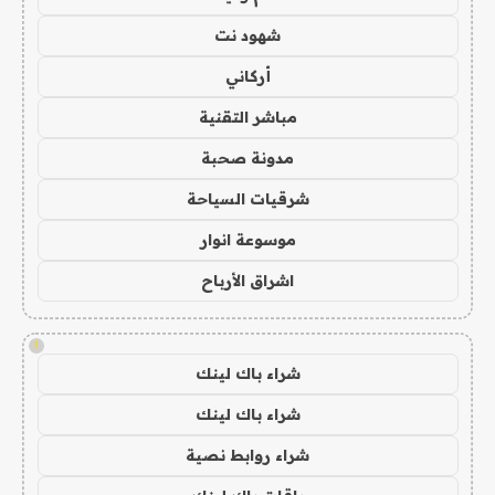
شهود نت
أركاني
مباشر التقنية
مدونة صحبة
شرقيات السياحة
موسوعة انوار
اشراق الأرباح
!
شراء باك لينك
شراء باك لينك
شراء روابط نصية