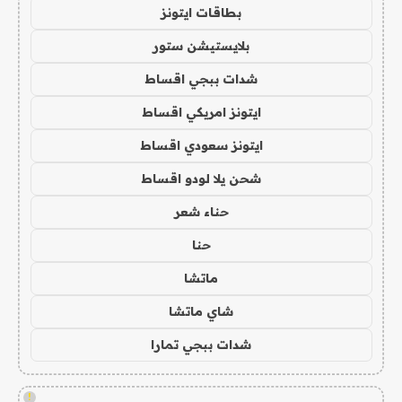
بطاقات ايتونز
بلايستيشن ستور
شدات ببجي اقساط
ايتونز امريكي اقساط
ايتونز سعودي اقساط
شحن يلا لودو اقساط
حناء شعر
حنا
ماتشا
شاي ماتشا
شدات ببجي تمارا
!