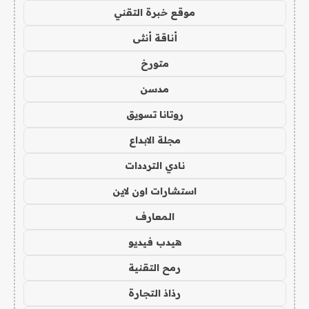
موقع خبرة التقني
أناقة أنثى
متورخ
مدسن
روتانا تسويق
مجلة الابداع
نادي الترددات
استشارات اون لاين
المعارف
هيدب فيديو
رمح التقنية
رذاذ التجارة