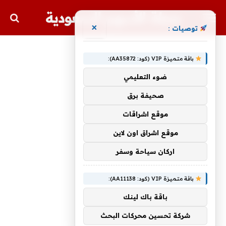
مجلة الأسهم السعودية
×
توصيات :
باقة متميزة VIP (كود: AA35872):
ضوء التعليمي
صحيفة برق
موقع اشراقات
موقع اشراق اون لاين
اركان سياحة وسفر
باقة متميزة VIP (كود: AA11138):
باقة باك لينك
شركة تحسين محركات البحث