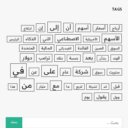
TAGS
إلى
أن
إن
أسهم
أسعار
أرباح
ارتفاع
الأسهم
الاصطناعي
التي
الذكاء
الأمريكية
الرئيس
الفائدة
المالية
المتحدة
السوق
الصين
الفيدرالي
بعد
دولار
ترامب
بنك
الهند
بنسبة
بشأن
في
على
شركة
عن
عام
ستريت
سوق
من
مع
قبل
ما
مليار
قد
لشركة
للربع
هذا
يقول
يوم
وول