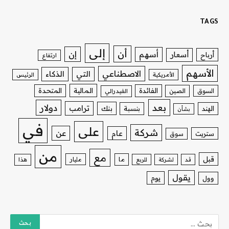
TAGS
إلى
أن
إن
أسهم
أسعار
أرباح
ارتفاع
الأسهم
الاصطناعي
التي
الذكاء
الأمريكية
الرئيس
الفائدة
المالية
المتحدة
السوق
الصين
الفيدرالي
بعد
دولار
ترامب
بنك
الهند
بنسبة
بشأن
في
على
شركة
عن
عام
ستريت
سوق
من
مع
قبل
ما
مليار
قد
لشركة
للربع
هذا
يقول
يوم
وول