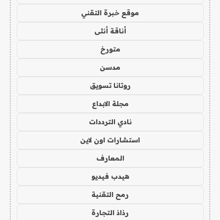
موقع خبرة التقني
أناقة أنثى
متورخ
مدسن
روتانا تسويق
مجلة الابداع
نادي الترددات
استشارات اون لاين
المعارف
هيدب فيديو
رمح التقنية
رذاذ التجارة