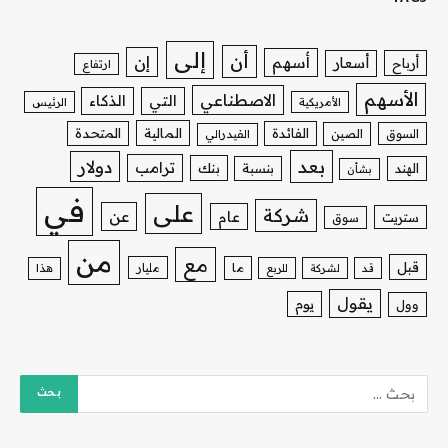
إلى
أن
إن
أسهم
أسعار
أرباح
ارتفاع
الأسهم
الاصطناعي
التي
الذكاء
الأمريكية
الرئيس
الفائدة
المالية
المتحدة
السوق
الصين
الفيدرالي
بعد
دولار
ترامب
بنك
الهند
بنسبة
بشأن
في
على
شركة
عن
عام
ستريت
سوق
من
مع
قبل
ما
مليار
قد
لشركة
للربع
هذا
يقول
يوم
وول