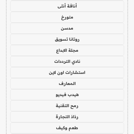
أناقة أنثى
متورخ
مدسن
روتانا تسويق
مجلة الابداع
نادي الترددات
استشارات اون لاين
المعارف
هيدب فيديو
رمح التقنية
رذاذ التجارة
طعم وكيف