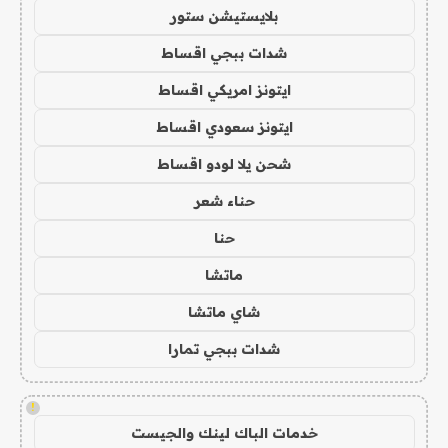
بلايستيشن ستور
شدات ببجي اقساط
ايتونز امريكي اقساط
ايتونز سعودي اقساط
شحن يلا لودو اقساط
حناء شعر
حنا
ماتشا
شاي ماتشا
شدات ببجي تمارا
!
خدمات الباك لينك والجيست