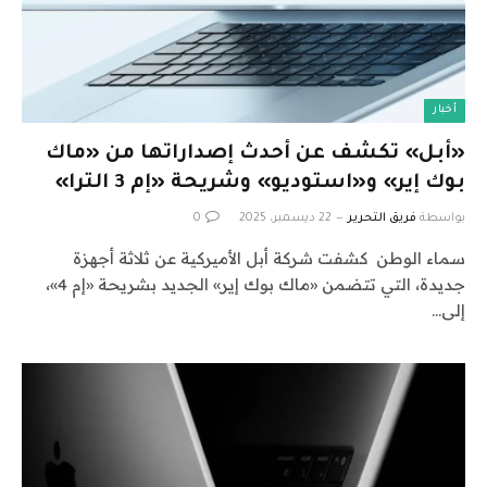
أخبار
«أبل» تكشف عن أحدث إصداراتها من «ماك
بوك إير» و«استوديو» وشريحة «إم 3 الترا»
بواسطة
فريق التحرير
22 ديسمبر، 2025
0
سماء الوطن كشفت شركة أبل الأميركية عن ثلاثة أجهزة
جديدة، التي تتضمن «ماك بوك إير» الجديد بشريحة «إم 4»،
إلى…