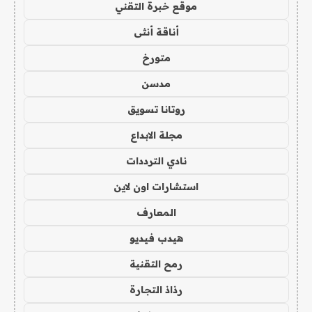
موقع خبرة التقني
أناقة أنثى
متورخ
مدسن
روتانا تسويق
مجلة الابداع
نادي الترددات
استشارات اون لاين
المعارف
هيدب فيديو
رمح التقنية
رذاذ التجارة