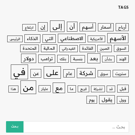
TAGS
إلى
أن
إن
أسهم
أسعار
أرباح
ارتفاع
الأسهم
الاصطناعي
التي
الذكاء
الأمريكية
الرئيس
الفائدة
المالية
المتحدة
السوق
الصين
الفيدرالي
بعد
دولار
ترامب
بنك
الهند
بنسبة
بشأن
في
على
شركة
عن
عام
ستريت
سوق
من
مع
قبل
ما
مليار
قد
لشركة
للربع
هذا
يقول
يوم
وول