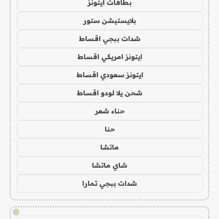
بطاقات ايتونز
بلايستيشن ستور
شدات ببجي اقساط
ايتونز امريكي اقساط
ايتونز سعودي اقساط
شحن يلا لودو اقساط
حناء شعر
حنا
ماتشا
شاي ماتشا
شدات ببجي تمارا
!