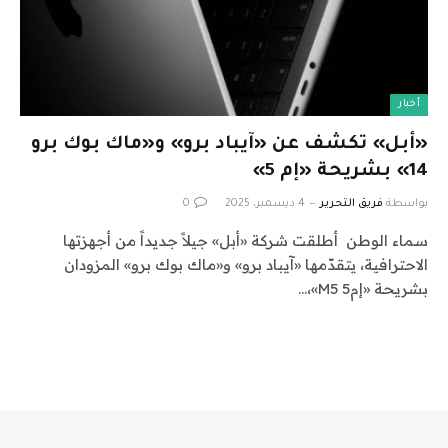
أخبار
«أبل» تكشف عن «آيباد برو» و«ماك بوك برو
14» بشريحة «إم 5»
بواسطة
فريق التحرير
4 ديسمبر، 2025
0
سماء الوطن أطلقت شركة «أبل» جيلاً جديداً من أجهزتها
الاحترافية، يتقدّمها «آيباد برو» و«ماك بوك برو» المزودان
بشريحة «إم5 M5»،…