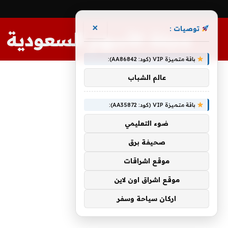
×
توصيات :
مجلة الأسهم السعودية
باقة متميزة VIP (كود: AA86842):
عالم الشباب
باقة متميزة VIP (كود: AA35872):
ضوء التعليمي
صحيفة برق
موقع اشراقات
موقع اشراق اون لاين
اركان سياحة وسفر