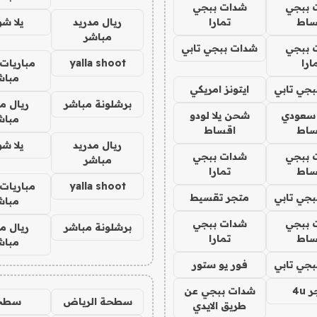
 ببجي
شدات ببجي
ساط
تمارا
ريال مدريد
يلا ش
مباشر
 ببجي
شدات ببجي تابي
ارا
yalla shoot
مباريات 
مباش
جي تابي
ايتونز امريكي
برشلونة مباشر
ريال م
 سعودي
شحن يلا لودو
مباش
ساط
اقساط
ريال مدريد
يلا ش
 ببجي
شدات ببجي
مباشر
ساط
تمارا
yalla shoot
مباريات 
جي تابي
متجر تقسيط
مباش
 ببجي
شدات ببجي
برشلونة مباشر
ريال م
ساط
تمارا
مباش
جي تابي
فور يو ستور
4u
شدات ببجي عن
سطحة الرياض
سطح
طريق الايدي