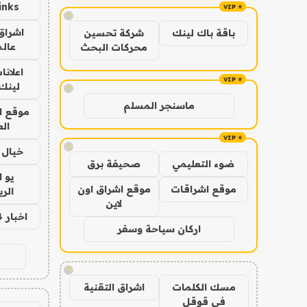
inks
!
اشراق 
باقة باك لينك
شركة تحسين
عالم
محركات البحث
اعلانا
لينك 026
!
ماسنجر المسلم
موقع ا
الع
!
خيال ا
ضوء التعليمي
صحيفة برق
يو 
موقع اشراقات
موقع اشراق اون
الر
لاين
اخبار 24 ساعة
اركان سياحة وسفر
!
مسك الكلمات
اشراق التقنية
في قوقل