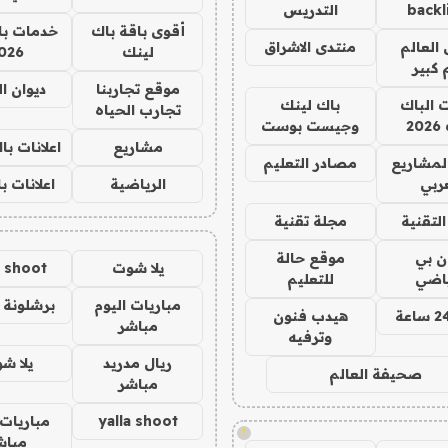
backl
التدريس
أقوى باقة باك
خدمات با
العالم
منتدى الاشراق
لينك
026
 كبير
موقع تجاربنا
ديوان ا
ت الباك
باك لينك
تجارب الحياه
2
وجيست بوست
مشاريع
اعلانات ب
لمشاريع
مصادر التعليم
ربي
الرياضية
اعلانات ب
لتقنية
مجلة تقنية
ان بي
موقع حالة
يلا شوت
a shoot
ياضي
للتعليم
مباريات اليوم
برشلونة 
هيدب فنون
مباشر
وترفيه
ريال مدريد
يلا ش
صحيفة العالم
مباشر
yalla shoot
مباريات 
!
مباش