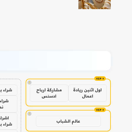
!
شراء ب
اول اثنين ريادة
مشاركة ارباح
اعمال
ادسنس
شراء 
نص
!
اشراق
عالم الشباب
شراء با