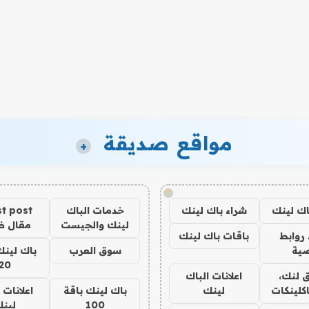
مواقع صديقة
+
!
اك لينك
شراء باك لينك
خدمات الباك
t post
لينك والجيست
مقال 
روابط
باقات باك لينك
ية
سوق العرب
باك لينك
20
 لنك،
اعلانات الباك
كلينكات
لينك
باك لينك باقة
اعلانات 
100
لين