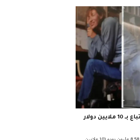
ن دولار
بيعت أول حقيبة من طراز “بيركن” مقابل مبلغ قياسي بلغ 8.58 مليون يورو (10 ملايين