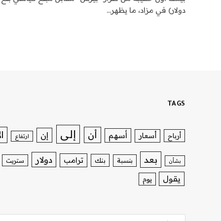
دولار) في مزاد، ما يظهر…
TAGS
إلى
ا
أن
إن
أسهم
أسعار
أرباح
ارتفاع
بعد
دولار
ترامب
بنك
بنسبة
ستريت
بشأن
يقول
يوم