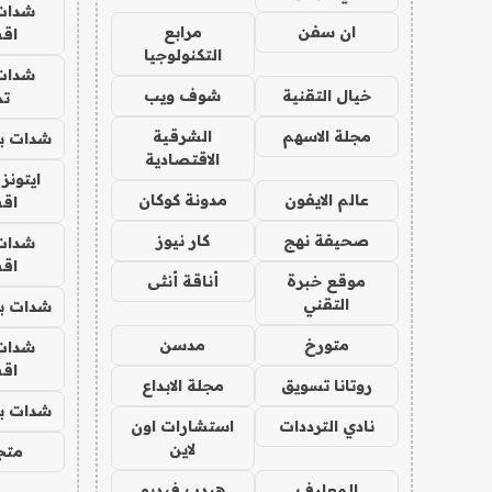
شدات
ان سفن
مرابع
اق
التكنولوجيا
شدات
خيال التقنية
شوف ويب
تم
مجلة الاسهم
الشرقية
شدات بب
الاقتصادية
ايتونز
عالم الايفون
مدونة كوكان
اق
صحيفة نهج
كار نيوز
شدات
اق
موقع خبرة
أناقة أنثى
التقني
شدات بب
متورخ
مدسن
شدات
اق
روتانا تسويق
مجلة الابداع
شدات بب
نادي الترددات
استشارات اون
لاين
متجر 
المعارف
هيدب فيديو