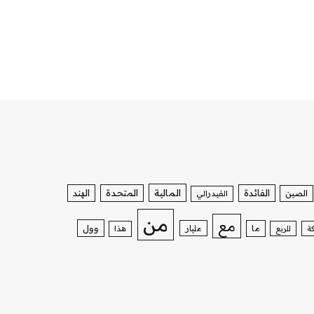
الفائدة
المالية
المتحدة
الهند
الصين
الفيدرالي
من
مع
وول
ما
مليار
ة
للربع
هذا