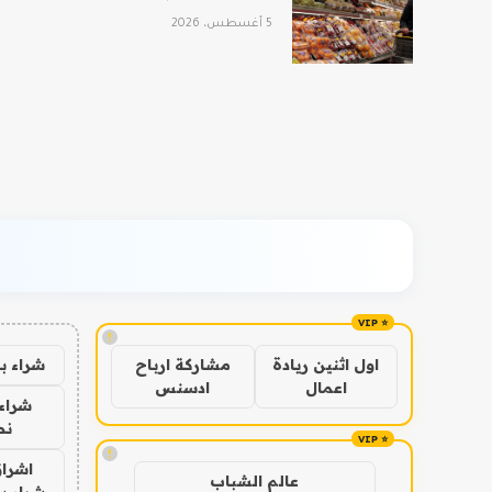
5 أغسطس، 2026
!
شراء ب
اول اثنين ريادة
مشاركة ارباح
اعمال
ادسنس
شراء 
نص
!
اشراق
عالم الشباب
شراء با