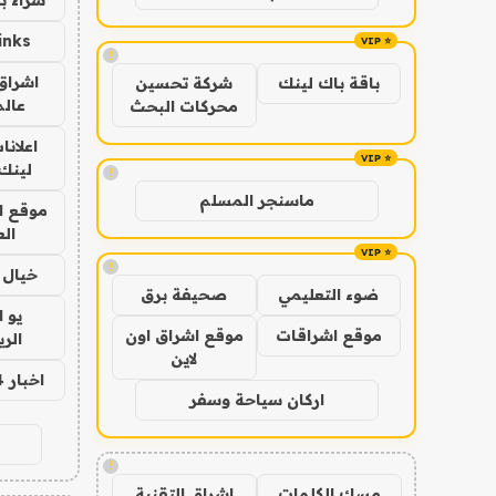
inks
!
اشراق 
باقة باك لينك
شركة تحسين
عالم
محركات البحث
اعلانا
لينك 026
!
ماسنجر المسلم
موقع ا
الع
!
خيال ا
ضوء التعليمي
صحيفة برق
يو 
موقع اشراقات
موقع اشراق اون
الر
لاين
اخبار 24 ساعة
اركان سياحة وسفر
!
مسك الكلمات
اشراق التقنية