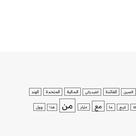
الفائدة
المالية
المتحدة
الهند
الصين
الفيدرالي
من
مع
وول
ما
مليار
ة
للربع
هذا