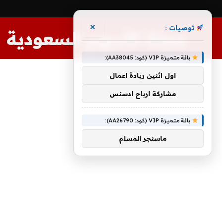
×
توصيات :
مجلة الأسهم السعودية
باقة متميزة VIP (كود: AA38045):
اول اثنين ريادة اعمال
مشاركة ارباح ادسنس
باقة متميزة VIP (كود: AA26790):
ماسنجر المسلم