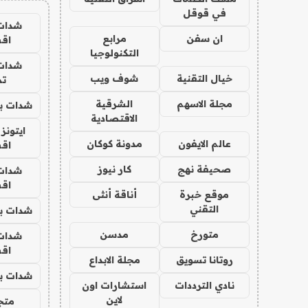
في قوقل
شدات
ان سفن
مرابع
اق
التكنولوجيا
شدات
خيال التقنية
شوف ويب
تم
مجلة الاسهم
الشرقية
شدات بب
الاقتصادية
ايتونز
عالم الايفون
مدونة كوكان
اق
صحيفة نهج
كار نيوز
شدات
اق
موقع خبرة
أناقة أنثى
التقني
شدات بب
متورخ
مدسن
شدات
اق
روتانا تسويق
مجلة الابداع
شدات بب
نادي الترددات
استشارات اون
لاين
متجر 