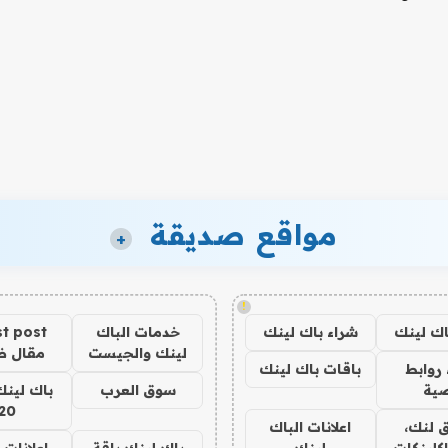
مواقع صديقة
+
!
اك لينك
شراء باك لينك
خدمات الباك
t post
لينك والجيست
مقال 
روابط
باقات باك لينك
ية
سوق العرب
باك لينك
20
 لنك،
اعلانات الباك
كلينكات
لينك
باك لينك باقة
اعلانات 