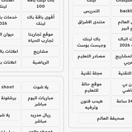
100
لين
backl
التدريس
أقوى باقة باك
خدمات با
العالم
منتدى الاشراق
لينك
026
 كبير
موقع تجاربنا
ديوان ا
ت الباك
باك لينك
تجارب الحياه
2
وجيست بوست
مشاريع
اعلانات ب
لمشاريع
مصادر التعليم
ربي
الرياضية
اعلانات ب
لتقنية
مجلة تقنية
ان بي
موقع حالة
يلا شوت
a shoot
ياضي
للتعليم
مباريات اليوم
برشلونة 
هيدب فنون
مباشر
وترفيه
ريال مدريد
يلا ش
صحيفة العالم
مباشر
yalla shoot
مباريات 