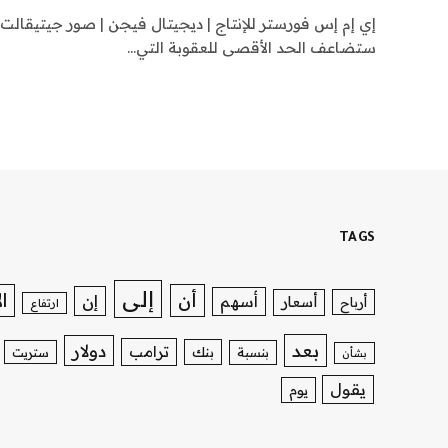
إي إم إس فورستر للإنتاج | ديجيتال فيجن | صور جيتيقالت أس
ستضاعف الحد الأقصى للعقوبة التي…
TAGS
إلى
ا
أن
إن
أسهم
أسعار
أرباح
ارتفاع
بعد
دولار
ترامب
بنك
بنسبة
ستريت
بشأن
يقول
يوم