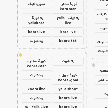
كورة ستار -
سوريا لايف
ك
kora star
 كلينك
يلا لايف - yalla
يلا كورة -
2
yallakora
live
لعرب
kooralive
kora live
koora 365
يلا شوت
اك لينك
اكلينك
!
يلا شوت
كورة ستار -
!
koora-star
yall
كورة جول -
يلا شوت
مباشر
koora-goal
koora live
yalla shoot
وت
koora live
يلا شوت
koora live
Yalla Live - يلا
اليوم