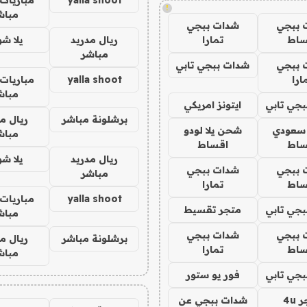
!
مباش
 ببجي
شدات ببجي
ساط
تمارا
ريال مدريد
يلا ش
مباشر
 ببجي
شدات ببجي تابي
ارا
yalla shoot
مباريات 
مباش
جي تابي
ايتونز امريكي
برشلونة مباشر
ريال م
 سعودي
شحن يلا لودو
مباش
ساط
اقساط
ريال مدريد
يلا ش
 ببجي
شدات ببجي
مباشر
ساط
تمارا
yalla shoot
مباريات 
جي تابي
متجر تقسيط
مباش
 ببجي
شدات ببجي
برشلونة مباشر
ريال م
ساط
تمارا
مباش
جي تابي
فور يو ستور
4u
شدات ببجي عن